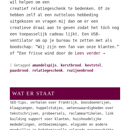
wil helpen om een
creatief relatiegeschenk te bedenken. Of ze
hebben zelf al een nutteloos hebbeding
uitgekozen en vragen mij dan om er een
creatieve draai aan te geven zodat het tóch nog
een toepasselijk cadeau lijkt. Een USB-
ventilator om op je bureau te zetten met als
boodschap: “Wij zijn een fan van onze klanten.”
of “Een frisse wind door de
Lees verder
→
|
Getagged
amandelspijs
,
kerstbrood
,
keststol
,
paasbrood
,
relatiegeschenk
,
rozijnenbrood
WAT ER STAAT
SEO-tips, verhalen over Frankrijk, boosdoenerijen,
klaagzangen, huppelstukjes, wetenswaardigheden over
tekstschrijven, probeersels, reclameartikelen, link
building support voor klanten, huishoudelijke
mededelingen, ontboezemingen, elogieën en andere