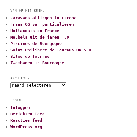
VAN OF MET KREK.
Caravanstallingen in Europa
Frans OG van particulieren
Hollandais en France
Meubels uit de jaren '50
Piscines de Bourgogne
Saint Philibert de Tournus UNESCO
Sites de Tournus
Zwembaden in Bourgogne
ARCHIEVEN
A
r
c
LOGIN
h
Inloggen
i
Berichten feed
e
v
Reacties feed
e
WordPress.org
n