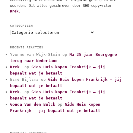
moedwillig in betekenisvolle volgorde gerangschikte
woorden. Dit alles geschreven door SEO-copywriter
Krek.
CATEGORIEËN
C
a
t
RECENTE REACTIES
e
Yvonne van Wijk-Stein
op
Na 25 jaar Bourgogne
g
terug naar Nederland
o
r
Krek.
op
Gids Huis kopen Frankrijk – jij
i
bepaalt wat je betaalt
e
Esmé Bijlsma
op
Gids Huis kopen Frankrijk – jij
ë
bepaalt wat je betaalt
n
Krek.
op
Gids Huis kopen Frankrijk – jij
bepaalt wat je betaalt
Gonda Van den Bulck
op
Gids Huis kopen
Frankrijk – jij bepaalt wat je betaalt