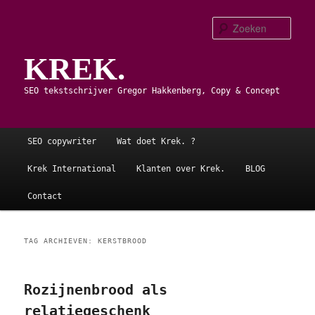
Spring
Spring
naar
naar
Zoe
de
de
KREK.
primaire
secundaire
inhoud
inhoud
SEO tekstschrijver Gregor Hakkenberg, Copy & Concept
Hoofdmenu
SEO copywriter
Wat doet Krek. ?
Krek International
Klanten over Krek.
BLOG
Contact
TAG ARCHIEVEN:
KERSTBROOD
Rozijnenbrood als
relatiegeschenk