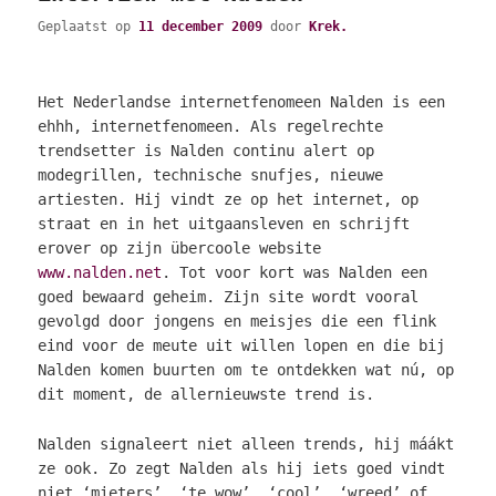
Geplaatst op
11 december 2009
door
Krek.
Het Nederlandse internetfenomeen Nalden is een
ehhh, internetfenomeen. Als regelrechte
trendsetter is Nalden continu alert op
modegrillen, technische snufjes, nieuwe
artiesten. Hij vindt ze op het internet, op
straat en in het uitgaansleven en schrijft
erover op zijn übercoole website
www.nalden.net
. Tot voor kort was Nalden een
goed bewaard geheim. Zijn site wordt vooral
gevolgd door jongens en meisjes die een flink
eind voor de meute uit willen lopen en die bij
Nalden komen buurten om te ontdekken wat nú, op
dit moment, de allernieuwste trend is.
Nalden signaleert niet alleen trends, hij máákt
ze ook. Zo zegt Nalden als hij iets goed vindt
niet ‘mieters’, ‘te wow’, ‘cool’, ‘wreed’ of