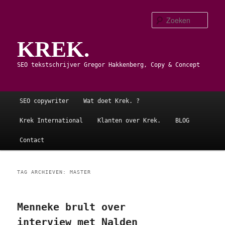
Spring
Spring
naar
naar
Zoe
de
de
KREK.
primaire
secundaire
inhoud
inhoud
SEO tekstschrijver Gregor Hakkenberg, Copy & Concept
Hoofdmenu
SEO copywriter
Wat doet Krek. ?
Krek International
Klanten over Krek.
BLOG
Contact
TAG ARCHIEVEN:
MASTER
Menneke brult over
interview met Nalden