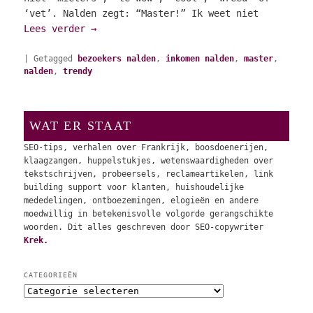
‘vet’. Nalden zegt: “Master!” Ik weet niet
Lees verder
→
|
Getagged
bezoekers nalden
,
inkomen nalden
,
master
,
nalden
,
trendy
WAT ER STAAT
SEO-tips, verhalen over Frankrijk, boosdoenerijen,
klaagzangen, huppelstukjes, wetenswaardigheden over
tekstschrijven, probeersels, reclameartikelen, link
building support voor klanten, huishoudelijke
mededelingen, ontboezemingen, elogieën en andere
moedwillig in betekenisvolle volgorde gerangschikte
woorden. Dit alles geschreven door SEO-copywriter
Krek.
CATEGORIEËN
C
a