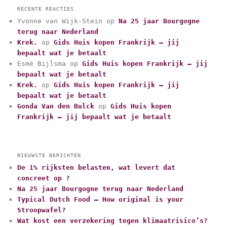
t
RECENTE REACTIES
e
Yvonne van Wijk-Stein
op
Na 25 jaar Bourgogne
g
terug naar Nederland
o
r
Krek.
op
Gids Huis kopen Frankrijk – jij
i
bepaalt wat je betaalt
e
Esmé Bijlsma
op
Gids Huis kopen Frankrijk – jij
ë
bepaalt wat je betaalt
n
Krek.
op
Gids Huis kopen Frankrijk – jij
bepaalt wat je betaalt
Gonda Van den Bulck
op
Gids Huis kopen
Frankrijk – jij bepaalt wat je betaalt
NIEUWSTE BERICHTEN
De 1% rijksten belasten, wat levert dat
concreet op ?
Na 25 jaar Bourgogne terug naar Nederland
Typical Dutch Food – How original is your
Stroopwafel?
Wat kost een verzekering tegen klimaatrisico’s?