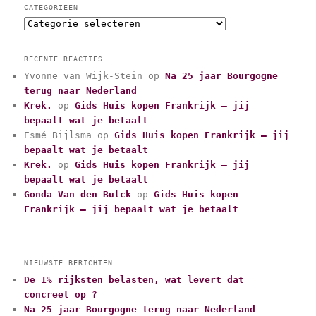
CATEGORIEËN
C
a
t
RECENTE REACTIES
e
Yvonne van Wijk-Stein
op
Na 25 jaar Bourgogne
g
terug naar Nederland
o
r
Krek.
op
Gids Huis kopen Frankrijk – jij
i
bepaalt wat je betaalt
e
Esmé Bijlsma
op
Gids Huis kopen Frankrijk – jij
ë
bepaalt wat je betaalt
n
Krek.
op
Gids Huis kopen Frankrijk – jij
bepaalt wat je betaalt
Gonda Van den Bulck
op
Gids Huis kopen
Frankrijk – jij bepaalt wat je betaalt
NIEUWSTE BERICHTEN
De 1% rijksten belasten, wat levert dat
concreet op ?
Na 25 jaar Bourgogne terug naar Nederland