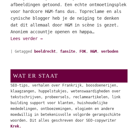
afbeeldingen getoond. Een echte ontmoetingsplek
voor hardcore H&M-fans dus. Topreclame en als
cynische blogger heb je de neiging te denken
dat dit allemaal door H&M in scène is gezet.
Anoniem accountje openen en høppa…
Lees verder
→
|
Getagged
beeldrecht
,
fansite
,
FOK
,
H&M
,
verboden
WAT ER STAAT
SEO-tips, verhalen over Frankrijk, boosdoenerijen,
klaagzangen, huppelstukjes, wetenswaardigheden over
tekstschrijven, probeersels, reclameartikelen, link
building support voor klanten, huishoudelijke
mededelingen, ontboezemingen, elogieën en andere
moedwillig in betekenisvolle volgorde gerangschikte
woorden. Dit alles geschreven door SEO-copywriter
Krek.