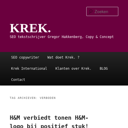
Spring
Spring
naar
naar
Zoe
de
de
KREK.
primaire
secundaire
inhoud
inhoud
SEO tekstschrijver Gregor Hakkenberg, Copy & Concept
Hoofdmenu
SEO copywriter
Wat doet Krek. ?
Krek International
Klanten over Krek.
BLOG
Contact
TAG ARCHIEVEN:
VERBODEN
H&M verbiedt tonen H&M-
logo bij positief stuk!