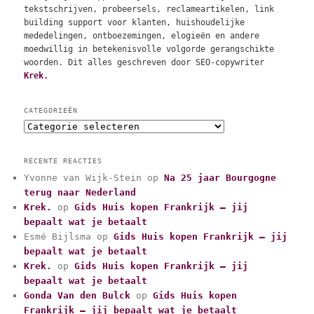
tekstschrijven, probeersels, reclameartikelen, link
building support voor klanten, huishoudelijke
mededelingen, ontboezemingen, elogieën en andere
moedwillig in betekenisvolle volgorde gerangschikte
woorden. Dit alles geschreven door SEO-copywriter
Krek.
CATEGORIEËN
C
a
t
RECENTE REACTIES
e
Yvonne van Wijk-Stein
op
Na 25 jaar Bourgogne
g
terug naar Nederland
o
r
Krek.
op
Gids Huis kopen Frankrijk – jij
i
bepaalt wat je betaalt
e
Esmé Bijlsma
op
Gids Huis kopen Frankrijk – jij
ë
bepaalt wat je betaalt
n
Krek.
op
Gids Huis kopen Frankrijk – jij
bepaalt wat je betaalt
Gonda Van den Bulck
op
Gids Huis kopen
Frankrijk – jij bepaalt wat je betaalt