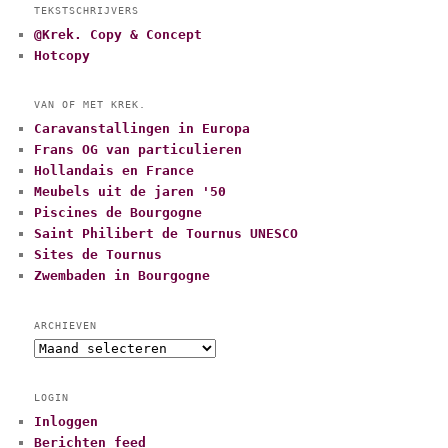
TEKSTSCHRIJVERS
@Krek. Copy & Concept
Hotcopy
VAN OF MET KREK.
Caravanstallingen in Europa
Frans OG van particulieren
Hollandais en France
Meubels uit de jaren '50
Piscines de Bourgogne
Saint Philibert de Tournus UNESCO
Sites de Tournus
Zwembaden in Bourgogne
ARCHIEVEN
A
r
c
LOGIN
h
Inloggen
i
Berichten feed
e