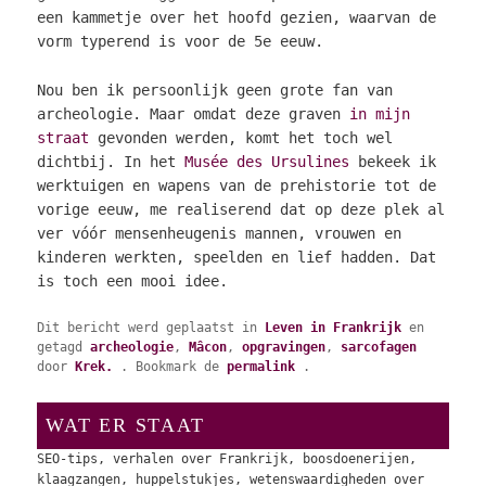
een kammetje over het hoofd gezien, waarvan de
vorm typerend is voor de 5e eeuw.
Nou ben ik persoonlijk geen grote fan van
archeologie. Maar omdat deze graven
in mijn
straat
gevonden werden, komt het toch wel
dichtbij. In het
Musée des Ursulines
bekeek ik
werktuigen en wapens van de prehistorie tot de
vorige eeuw, me realiserend dat op deze plek al
ver vóór mensenheugenis mannen, vrouwen en
kinderen werkten, speelden en lief hadden. Dat
is toch een mooi idee.
Dit bericht werd geplaatst in
Leven in Frankrijk
en
getagd
archeologie
,
Mâcon
,
opgravingen
,
sarcofagen
door
Krek.
. Bookmark de
permalink
.
WAT ER STAAT
SEO-tips, verhalen over Frankrijk, boosdoenerijen,
klaagzangen, huppelstukjes, wetenswaardigheden over