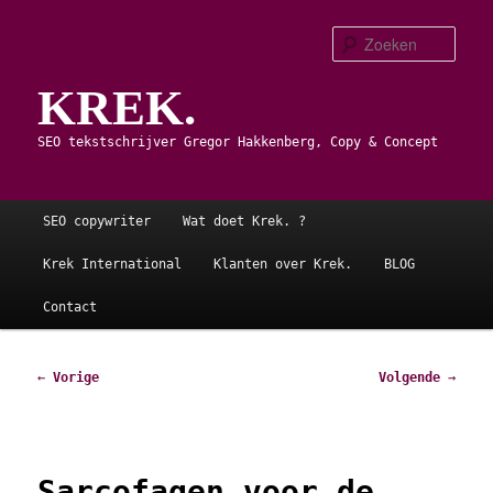
Spring
naar
Zoe
de
KREK.
primaire
inhoud
SEO tekstschrijver Gregor Hakkenberg, Copy & Concept
Hoofdmenu
SEO copywriter
Wat doet Krek. ?
Krek International
Klanten over Krek.
BLOG
Contact
Bericht
←
Vorige
Volgende
→
navigatie
Sarcofagen voor de