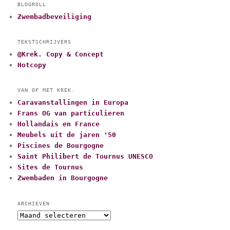
BLOGROLL
Zwembadbeveiliging
TEKSTSCHRIJVERS
@Krek. Copy & Concept
Hotcopy
VAN OF MET KREK.
Caravanstallingen in Europa
Frans OG van particulieren
Hollandais en France
Meubels uit de jaren '50
Piscines de Bourgogne
Saint Philibert de Tournus UNESCO
Sites de Tournus
Zwembaden in Bourgogne
ARCHIEVEN
A
r