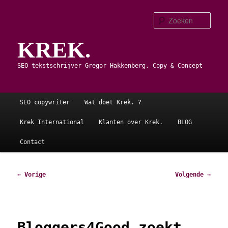
Spring
naar
Zoe
de
KREK.
primaire
inhoud
SEO tekstschrijver Gregor Hakkenberg, Copy & Concept
Hoofdmenu
SEO copywriter
Wat doet Krek. ?
Krek International
Klanten over Krek.
BLOG
Contact
Bericht
←
Vorige
Volgende
→
navigatie
Bloggers4Good zoekt