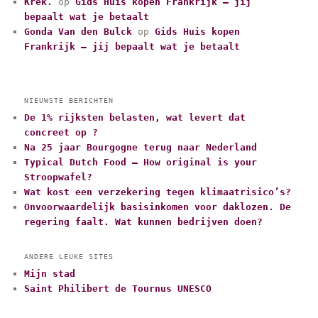
Krek.
op
Gids Huis kopen Frankrijk – jij
bepaalt wat je betaalt
Gonda Van den Bulck
op
Gids Huis kopen
Frankrijk – jij bepaalt wat je betaalt
NIEUWSTE BERICHTEN
De 1% rijksten belasten, wat levert dat
concreet op ?
Na 25 jaar Bourgogne terug naar Nederland
Typical Dutch Food – How original is your
Stroopwafel?
Wat kost een verzekering tegen klimaatrisico’s?
Onvoorwaardelijk basisinkomen voor daklozen. De
regering faalt. Wat kunnen bedrijven doen?
ANDERE LEUKE SITES
Mijn stad
Saint Philibert de Tournus UNESCO