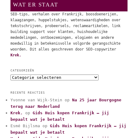
WAT ER STAAT
SEO-tips, verhalen over Frankrijk, boosdoenerijen,
klaagzangen, huppelstukjes, wetenswaardigheden over
tekstschrijven, probeersels, reclameartikelen, link
building support voor klanten, huishoudelijke
mededelingen, ontboezemingen, elogieën en andere
moedwillig in betekenisvolle volgorde gerangschikte
woorden. Dit alles geschreven door SEO-copywriter
Krek.
CATEGORIEËN
C
a
t
RECENTE REACTIES
e
Yvonne van Wijk-Stein
op
Na 25 jaar Bourgogne
g
terug naar Nederland
o
r
Krek.
op
Gids Huis kopen Frankrijk – jij
i
bepaalt wat je betaalt
e
Esmé Bijlsma
op
Gids Huis kopen Frankrijk – jij
ë
bepaalt wat je betaalt
n