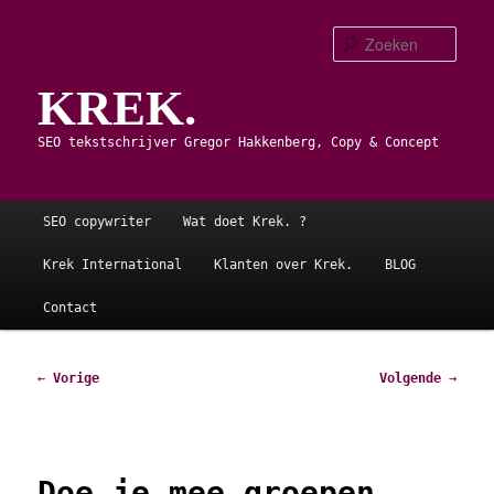
Spring
naar
Zoe
de
KREK.
primaire
inhoud
SEO tekstschrijver Gregor Hakkenberg, Copy & Concept
Hoofdmenu
SEO copywriter
Wat doet Krek. ?
Krek International
Klanten over Krek.
BLOG
Contact
Bericht
←
Vorige
Volgende
→
navigatie
Doe je mee groepen