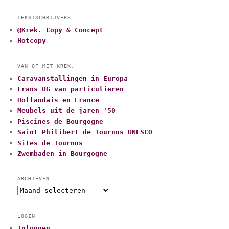
TEKSTSCHRIJVERS
@Krek. Copy & Concept
Hotcopy
VAN OF MET KREK.
Caravanstallingen in Europa
Frans OG van particulieren
Hollandais en France
Meubels uit de jaren '50
Piscines de Bourgogne
Saint Philibert de Tournus UNESCO
Sites de Tournus
Zwembaden in Bourgogne
ARCHIEVEN
A
r
c
LOGIN
h
Inloggen