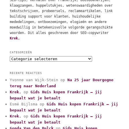
klaagzangen, huppelstukjes, wetenswaardigheden over
tekstschrijven, probeersels, reclameartikelen, link
building support voor klanten, huishoudelijke
mededelingen, ontboezemingen, elogieën en andere
moedwillig in betekenisvolle volgorde gerangschikte
woorden. Dit alles geschreven door SEO-copywriter
Krek.
CATEGORIEËN
C
a
t
RECENTE REACTIES
e
Yvonne van Wijk-Stein
op
Na 25 jaar Bourgogne
g
terug naar Nederland
o
r
Krek.
op
Gids Huis kopen Frankrijk – jij
i
bepaalt wat je betaalt
e
Esmé Bijlsma
op
Gids Huis kopen Frankrijk – jij
ë
bepaalt wat je betaalt
n
Krek.
op
Gids Huis kopen Frankrijk – jij
bepaalt wat je betaalt
Gonda Van den Bulck
op
Gids Huis kopen