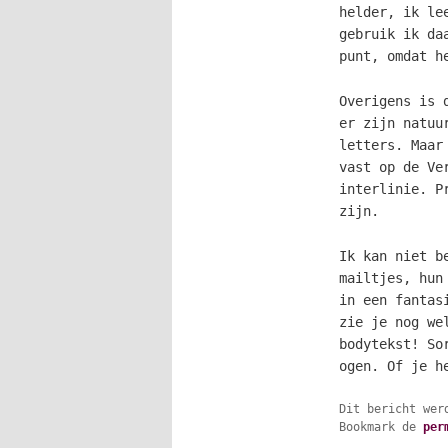
helder, ik le
gebruik ik da
punt, omdat h
Overigens is 
er zijn natuu
letters. Maar
vast op de Ve
interlinie. P
zijn.
Ik kan niet b
mailtjes, hun
in een fantas
zie je nog we
bodytekst! So
ogen. Of je h
Dit bericht wer
Bookmark de
per