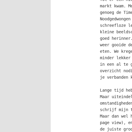
markt kwam. M
genoeg de Tim
Noodgedwongen
schreefloze l
kleine beelds
goed herinner
weer gooide d
eten. We kreg
minder lekker
in een al te 
overzicht nod
je verbanden 
Lange tijd he
Maar uiteinde
omstandighede
schrijf mijn 
Maar dan wel 
page view), e
de juiste gro