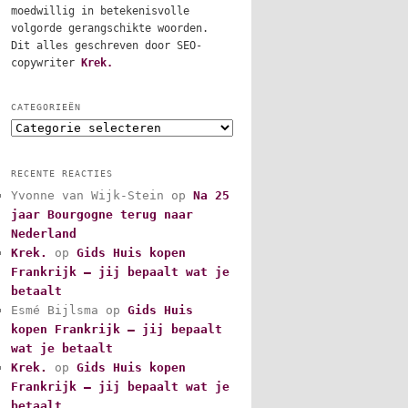
moedwillig in betekenisvolle
volgorde gerangschikte woorden.
Dit alles geschreven door SEO-
copywriter
Krek.
CATEGORIEËN
C
a
t
RECENTE REACTIES
e
Yvonne van Wijk-Stein
op
Na 25
g
jaar Bourgogne terug naar
o
r
Nederland
i
Krek.
op
Gids Huis kopen
e
Frankrijk – jij bepaalt wat je
ë
betaalt
n
Esmé Bijlsma
op
Gids Huis
kopen Frankrijk – jij bepaalt
wat je betaalt
Krek.
op
Gids Huis kopen
Frankrijk – jij bepaalt wat je
betaalt