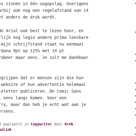
es zinnen in één oogopslag. Overigens
arbij ook nog een regelafstand van 14
et anders de druk wordt.
de Arial ook best te lezen hoor, en
rlijk nog legio andere prima leesbare
 mijn schrijfstand staat nu eenmaal
rdana 9pt op 125% met 14 pt
robeer maar eens. Je zult me dankbaar
egrijpen dat er mensen zijn die hun
 website of hun advertentie helemaal
ieletter publiceren. De Comic Sans
l eens langs komen. Voor een
rry, maar dan heb je echt wat aan je
ersens.
d geplaatst in
Copywriter
door
Krek.
.
malink
.