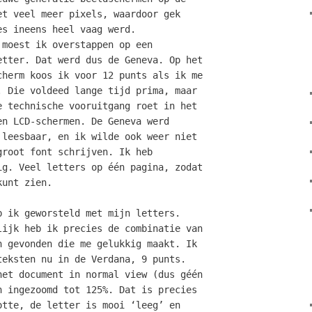
et veel meer pixels, waardoor gek
es ineens heel vaag werd.
 moest ik overstappen op een
etter. Dat werd dus de Geneva. Op het
cherm koos ik voor 12 punts als ik me
. Die voldeed lange tijd prima, maar
e technische vooruitgang roet in het
en LCD-schermen. De Geneva werd
 leesbaar, en ik wilde ook weer niet
groot font schrijven. Ik heb
ig. Veel letters op één pagina, zodat
kunt zien.
b ik geworsteld met mijn letters.
lijk heb ik precies de combinatie van
n gevonden die me gelukkig maakt. Ik
teksten nu in de Verdana, 9 punts.
het document in normal view (dus géén
n ingezoomd tot 125%. Dat is precies
otte, de letter is mooi ‘leeg’ en