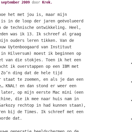
 september 2009
door
Krek.
hoe het met jou is, maar mijn
 is in de loop der jaren geëvolueerd
n de technische ontwikkeling. Heel,
eden was ik 13. Ik schreef al graag
mijn ouders leren tikken. Van de
ouw Uytenboogaard van Instituut
 in Hilversum) moest ik beginnen op
et van die stokjes. Toen ik het een
ocht ik overstappen op een IBM met
 Zo’n ding dat de hele tijd
r staat te zoemen, en als je dan een
e… KNAL! en dan stond er weer een
 later, op mijn eerste Mac mini (een
chine, die ik mee naar huis nam in
Sarkozy rechtop in had kunnen staan),
ren bij de Times. Ik schreef met een
oorde dat.
euwe generatie beeldschermen op de