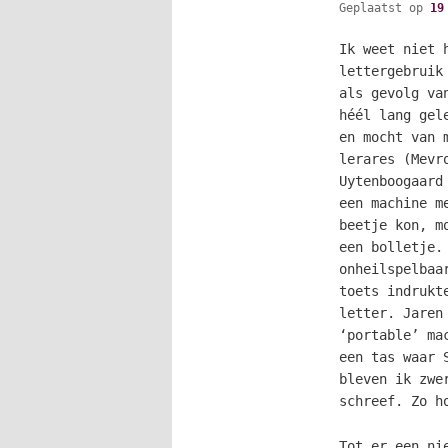
Geplaatst op
19
Ik weet niet 
lettergebruik
als gevolg va
héél lang gel
en mocht van 
lerares (Mevr
Uytenboogaard
een machine m
beetje kon, m
een bolletje.
onheilspelbaa
toets indrukt
letter. Jaren
‘portable’ ma
een tas waar 
bleven ik zwe
schreef. Zo
h
Tot er een ni