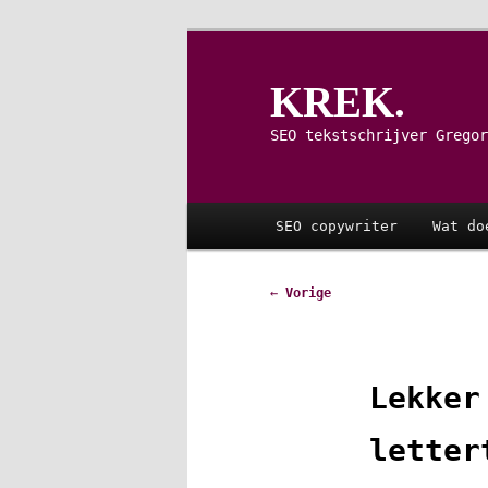
Spring
naar
de
KREK.
primaire
inhoud
SEO tekstschrijver Gregor
Hoofdmenu
SEO copywriter
Wat do
Bericht
←
Vorige
navigatie
Lekker
letter