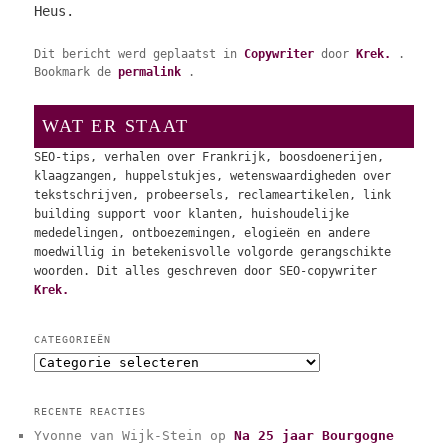
Heus.
Dit bericht werd geplaatst in
Copywriter
door
Krek.
.
Bookmark de
permalink
.
WAT ER STAAT
SEO-tips, verhalen over Frankrijk, boosdoenerijen,
klaagzangen, huppelstukjes, wetenswaardigheden over
tekstschrijven, probeersels, reclameartikelen, link
building support voor klanten, huishoudelijke
mededelingen, ontboezemingen, elogieën en andere
moedwillig in betekenisvolle volgorde gerangschikte
woorden. Dit alles geschreven door SEO-copywriter
Krek.
CATEGORIEËN
C
a
t
RECENTE REACTIES
e
Yvonne van Wijk-Stein
op
Na 25 jaar Bourgogne
g