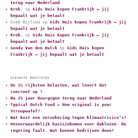
terug naar Nederland
o
r
Krek.
op
Gids Huis kopen Frankrijk – jij
i
bepaalt wat je betaalt
e
Esmé Bijlsma
op
Gids Huis kopen Frankrijk – jij
ë
bepaalt wat je betaalt
n
Krek.
op
Gids Huis kopen Frankrijk – jij
bepaalt wat je betaalt
Gonda Van den Bulck
op
Gids Huis kopen
Frankrijk – jij bepaalt wat je betaalt
NIEUWSTE BERICHTEN
De 1% rijksten belasten, wat levert dat
concreet op ?
Na 25 jaar Bourgogne terug naar Nederland
Typical Dutch Food – How original is your
Stroopwafel?
Wat kost een verzekering tegen klimaatrisico’s?
Onvoorwaardelijk basisinkomen voor daklozen. De
regering faalt. Wat kunnen bedrijven doen?