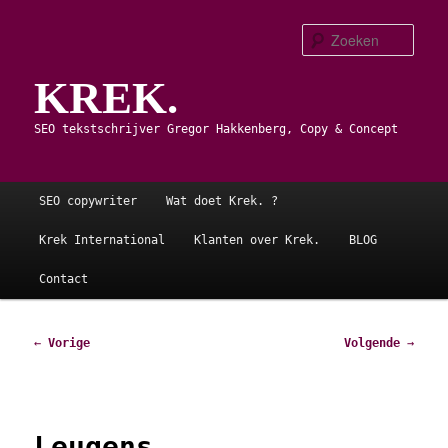
Spring
naar
Zoe
de
KREK.
primaire
inhoud
SEO tekstschrijver Gregor Hakkenberg, Copy & Concept
Hoofdmenu
SEO copywriter
Wat doet Krek. ?
Krek International
Klanten over Krek.
BLOG
Contact
Bericht
←
Vorige
Volgende
→
navigatie
Leugens.