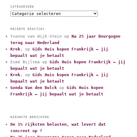
CATEGORIEËN
C
a
t
RECENTE REACTIES
e
Yvonne van Wijk-Stein
op
Na 25 jaar Bourgogne
g
terug naar Nederland
o
r
Krek.
op
Gids Huis kopen Frankrijk – jij
i
bepaalt wat je betaalt
e
Esmé Bijlsma
op
Gids Huis kopen Frankrijk – jij
ë
bepaalt wat je betaalt
n
Krek.
op
Gids Huis kopen Frankrijk – jij
bepaalt wat je betaalt
Gonda Van den Bulck
op
Gids Huis kopen
Frankrijk – jij bepaalt wat je betaalt
NIEUWSTE BERICHTEN
De 1% rijksten belasten, wat levert dat
concreet op ?