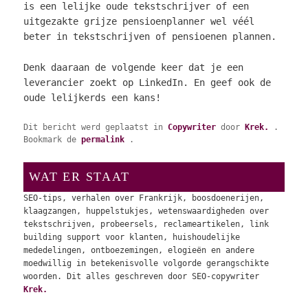
is een lelijke oude tekstschrijver of een
uitgezakte grijze pensioenplanner wel véél
beter in tekstschrijven of pensioenen plannen.
Denk daaraan de volgende keer dat je een
leverancier zoekt op LinkedIn. En geef ook de
oude lelijkerds een kans!
Dit bericht werd geplaatst in
Copywriter
door
Krek.
.
Bookmark de
permalink
.
WAT ER STAAT
SEO-tips, verhalen over Frankrijk, boosdoenerijen,
klaagzangen, huppelstukjes, wetenswaardigheden over
tekstschrijven, probeersels, reclameartikelen, link
building support voor klanten, huishoudelijke
mededelingen, ontboezemingen, elogieën en andere
moedwillig in betekenisvolle volgorde gerangschikte
woorden. Dit alles geschreven door SEO-copywriter
Krek.