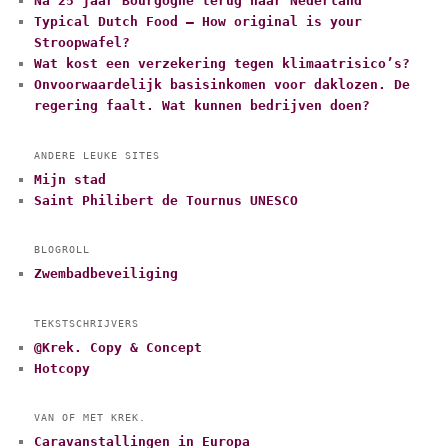
Na 25 jaar Bourgogne terug naar Nederland
Typical Dutch Food – How original is your
Stroopwafel?
Wat kost een verzekering tegen klimaatrisico’s?
Onvoorwaardelijk basisinkomen voor daklozen. De
regering faalt. Wat kunnen bedrijven doen?
ANDERE LEUKE SITES
Mijn stad
Saint Philibert de Tournus UNESCO
BLOGROLL
Zwembadbeveiliging
TEKSTSCHRIJVERS
@Krek. Copy & Concept
Hotcopy
VAN OF MET KREK.
Caravanstallingen in Europa