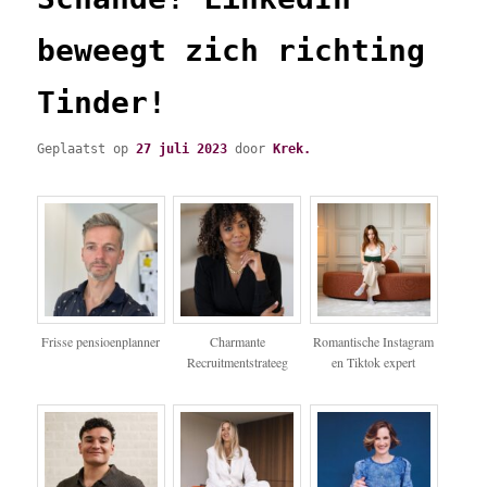
beweegt zich richting
Tinder!
Geplaatst op
27 juli 2023
door
Krek.
Frisse pensioenplanner
Charmante
Romantische Instagram
Recruitmentstrateeg
en Tiktok expert