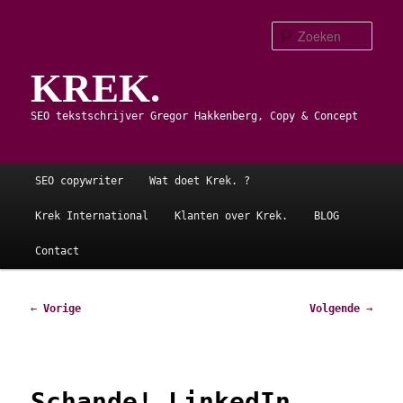
Spring
naar
Zoe
de
KREK.
primaire
inhoud
SEO tekstschrijver Gregor Hakkenberg, Copy & Concept
Hoofdmenu
SEO copywriter
Wat doet Krek. ?
Krek International
Klanten over Krek.
BLOG
Contact
Bericht
←
Vorige
Volgende
→
navigatie
Schande! LinkedIn