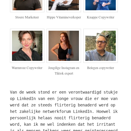
Stoere Marketeer
Hippe Vitamineverkoper
Knappe Copywriter
Warmroze Copywriter
Jeugdige Instagram en
Belegen copywriter
Tiktok expert
Van de week stond er een verontwaardigd stukje
op LinkedIn van een jonge vrouw die er moe van
werd dat ze steeds flirterig benaderd werd op
het zakelijke netwerkforum LinkedIn. Hoewel ik
persoonlijk helaas nooit flirterig benaderd
word, kan ik me wel indenken dat het irritant
is als mensen telkens weer meer geïnteresseerd