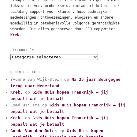
klaagzangen, huppelstukjes, wetenswaardigheden over
tekstschrijven, probeersels, reclameartikelen, link
building support voor klanten, huishoudelijke
mededelingen, ontboezemingen, elogieën en andere
moedwillig in betekenisvolle volgorde gerangschikte
woorden. Dit alles geschreven door SEO-copywriter
Krek.
CATEGORIEËN
C
a
t
RECENTE REACTIES
e
Yvonne van Wijk-Stein
op
Na 25 jaar Bourgogne
g
terug naar Nederland
o
r
Krek.
op
Gids Huis kopen Frankrijk – jij
i
bepaalt wat je betaalt
e
Esmé Bijlsma
op
Gids Huis kopen Frankrijk – jij
ë
bepaalt wat je betaalt
n
Krek.
op
Gids Huis kopen Frankrijk – jij
bepaalt wat je betaalt
Gonda Van den Bulck
op
Gids Huis kopen