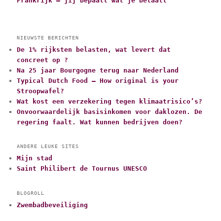
Frankrijk – jij bepaalt wat je betaalt
NIEUWSTE BERICHTEN
De 1% rijksten belasten, wat levert dat
concreet op ?
Na 25 jaar Bourgogne terug naar Nederland
Typical Dutch Food – How original is your
Stroopwafel?
Wat kost een verzekering tegen klimaatrisico’s?
Onvoorwaardelijk basisinkomen voor daklozen. De
regering faalt. Wat kunnen bedrijven doen?
ANDERE LEUKE SITES
Mijn stad
Saint Philibert de Tournus UNESCO
BLOGROLL
Zwembadbeveiliging