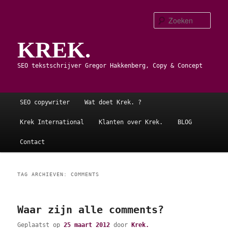
Spring
Spring
naar
naar
Zoe
de
de
KREK.
primaire
secundaire
inhoud
inhoud
SEO tekstschrijver Gregor Hakkenberg, Copy & Concept
Hoofdmenu
SEO copywriter
Wat doet Krek. ?
Krek International
Klanten over Krek.
BLOG
Contact
TAG ARCHIEVEN:
COMMENTS
Waar zijn alle comments?
Geplaatst op
25 maart 2012
door
Krek.