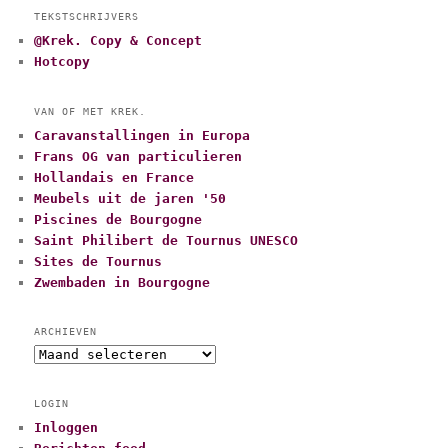
TEKSTSCHRIJVERS
@Krek. Copy & Concept
Hotcopy
VAN OF MET KREK.
Caravanstallingen in Europa
Frans OG van particulieren
Hollandais en France
Meubels uit de jaren '50
Piscines de Bourgogne
Saint Philibert de Tournus UNESCO
Sites de Tournus
Zwembaden in Bourgogne
ARCHIEVEN
A
r
c
LOGIN
h
Inloggen
i