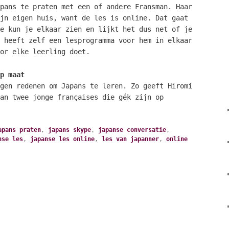
pans te praten met een of andere Fransman. Haar
jn eigen huis, want de les is online. Dat gaat
e kun je elkaar zien en lijkt het dus net of je
 heeft zelf een lesprogramma voor hem in elkaar
or elke leerling doet.
p maat
gen redenen om Japans te leren. Zo geeft Hiromi
an twee jonge françaises die gék zijn op
apans praten
,
japans skype
,
japanse conversatie
,
nse les
,
japanse les online
,
les van japanner
,
online