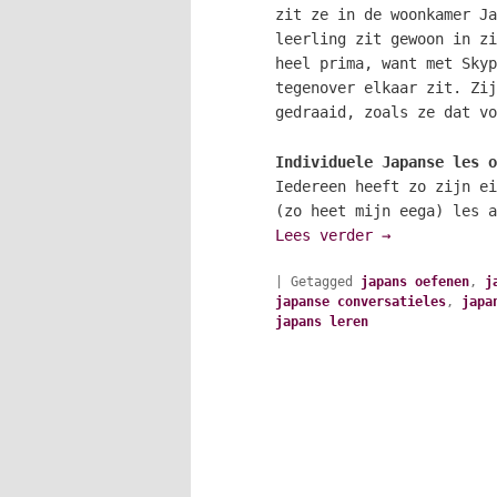
zit ze in de woonkamer Ja
leerling zit gewoon in zi
heel prima, want met Skyp
tegenover elkaar zit. Zij
gedraaid, zoals ze dat vo
Individuele Japanse les o
Iedereen heeft zo zijn ei
(zo heet mijn eega) les a
Lees verder
→
|
Getagged
japans oefenen
,
j
japanse conversatieles
,
japa
japans leren