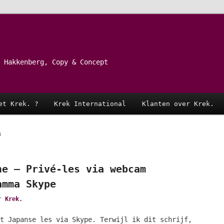
 Hakkenberg, Copy & Concept
et Krek. ?
Krek International
Klanten over Krek.
N
ne – Privé-les via webcam
amma Skype
or
Krek.
t Japanse les via Skype. Terwijl ik dit schrijf,