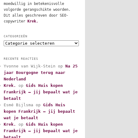
moedwillig in betekenisvolle
volgorde gerangschikte woorden.
Dit alles geschreven door SEO-
copywriter
Krek.
CATEGORIEËN
C
a
t
RECENTE REACTIES
e
Yvonne van Wijk-Stein
op
Na 25
g
jaar Bourgogne terug naar
o
r
Nederland
i
Krek.
op
Gids Huis kopen
e
Frankrijk – jij bepaalt wat je
ë
betaalt
n
Esmé Bijlsma
op
Gids Huis
kopen Frankrijk – jij bepaalt
wat je betaalt
Krek.
op
Gids Huis kopen
Frankrijk – jij bepaalt wat je
betaalt