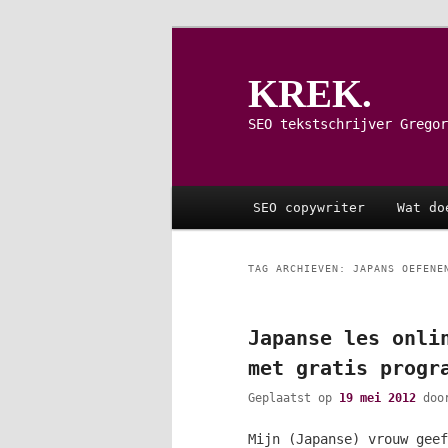
Spring
Spring
naar
naar
de
de
KREK.
primaire
secundaire
inhoud
inhoud
SEO tekstschrijver Gregor
Hoofdmenu
SEO copywriter
Wat do
TAG ARCHIEVEN:
JAPANS OEFENE
Japanse les onli
met gratis progr
Geplaatst op
19 mei 2012
do
Mijn (Japanse) vrouw geef