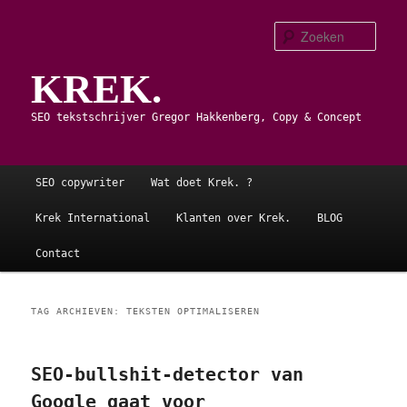
Spring
Spring
naar
naar
Zoe
de
de
KREK.
primaire
secundaire
inhoud
inhoud
SEO tekstschrijver Gregor Hakkenberg, Copy & Concept
Hoofdmenu
SEO copywriter
Wat doet Krek. ?
Krek International
Klanten over Krek.
BLOG
Contact
TAG ARCHIEVEN:
TEKSTEN OPTIMALISEREN
SEO-bullshit-detector van
Google gaat voor