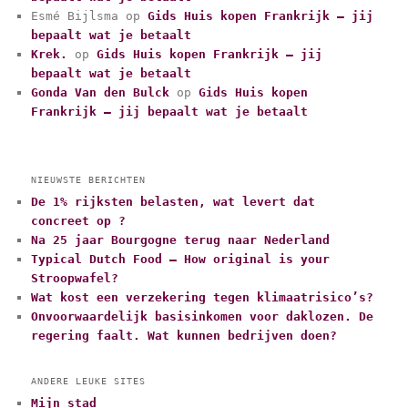
e
Esmé Bijlsma
op
Gids Huis kopen Frankrijk – jij
ë
bepaalt wat je betaalt
n
Krek.
op
Gids Huis kopen Frankrijk – jij
bepaalt wat je betaalt
Gonda Van den Bulck
op
Gids Huis kopen
Frankrijk – jij bepaalt wat je betaalt
NIEUWSTE BERICHTEN
De 1% rijksten belasten, wat levert dat
concreet op ?
Na 25 jaar Bourgogne terug naar Nederland
Typical Dutch Food – How original is your
Stroopwafel?
Wat kost een verzekering tegen klimaatrisico’s?
Onvoorwaardelijk basisinkomen voor daklozen. De
regering faalt. Wat kunnen bedrijven doen?
ANDERE LEUKE SITES
Mijn stad