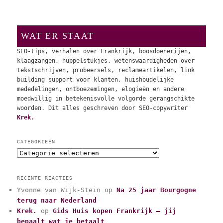
WAT ER STAAT
SEO-tips, verhalen over Frankrijk, boosdoenerijen,
klaagzangen, huppelstukjes, wetenswaardigheden over
tekstschrijven, probeersels, reclameartikelen, link
building support voor klanten, huishoudelijke
mededelingen, ontboezemingen, elogieën en andere
moedwillig in betekenisvolle volgorde gerangschikte
woorden. Dit alles geschreven door SEO-copywriter
Krek.
CATEGORIEËN
C
a
t
RECENTE REACTIES
e
Yvonne van Wijk-Stein
op
Na 25 jaar Bourgogne
g
terug naar Nederland
o
r
Krek.
op
Gids Huis kopen Frankrijk – jij
i
bepaalt wat je betaalt