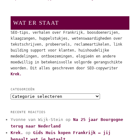
WAT ER STAAT
SEO-tips, verhalen over Frankrijk, boosdoenerijen,
klaagzangen, huppelstukjes, wetenswaardigheden over
tekstschrijven, probeersels, reclameartikelen, link
building support voor klanten, huishoudelijke
mededelingen, ontboezemingen, elogieën en andere
moedwillig in betekenisvolle volgorde gerangschikte
woorden. Dit alles geschreven door SEO-copywriter
Krek.
CATEGORIEËN
C
a
t
RECENTE REACTIES
e
Yvonne van Wijk-Stein
op
Na 25 jaar Bourgogne
g
terug naar Nederland
o
r
Krek.
op
Gids Huis kopen Frankrijk – jij
i
bepaalt wat je betaalt