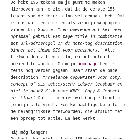
Je hebt 155 tekens om je punt te maken
Hierboven kun je zien dat ik de eerste 155
tekens van de description vet gemaakt heb. Dat
is dus wat mensen zien als ze mijn webpagina
vinden bij Google:
“Een boeiende artikel over
optimaal gebruik van page title in combinatie
met url-adresregel en de meta-tag description,
binnen het thema SEO voor beginners.”
Alle
trefwoorden zitten er in, en het belooft
boeiend te worden. Op mijn
homepage
ben ik
zelfs nog verder gegaan. Daar staat de page
description:
“Freelance copywriter voor copy,
concept of SEO webteksten? Lekker leesbaar en
niet te duur? Klik naar KREK. Copy & Concept
en… klaar!
Dat is precies wat Google toont als
je mijn site vindt. Een kernachtige belofte met
de belangrijkste trefwoorden, die afsluit met
een oproep tot actie. En het werkt!
Hij mág langer!
Je hoeft het niet bij die 155 tekens te laten.