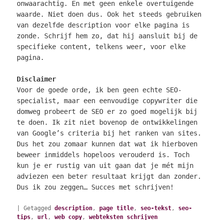
onwaarachtig. En met geen enkele overtuigende
waarde. Niet doen dus. Ook het steeds gebruiken
van dezelfde description voor elke pagina is
zonde. Schrijf hem zo, dat hij aansluit bij de
specifieke content, telkens weer, voor elke
pagina.
Disclaimer
Voor de goede orde, ik ben geen echte SEO-
specialist, maar een eenvoudige copywriter die
domweg probeert de SEO er zo goed mogelijk bij
te doen. Ik zit niet bovenop de ontwikkelingen
van Google’s criteria bij het ranken van sites.
Dus het zou zomaar kunnen dat wat ik hierboven
beweer inmiddels hopeloos verouderd is. Toch
kun je er rustig van uit gaan dat je mét mijn
adviezen een beter resultaat krijgt dan zonder.
Dus ik zou zeggen… Succes met schrijven!
|
Getagged
description
,
page title
,
seo-tekst
,
seo-
tips
,
url
,
web copy
,
webteksten schrijven