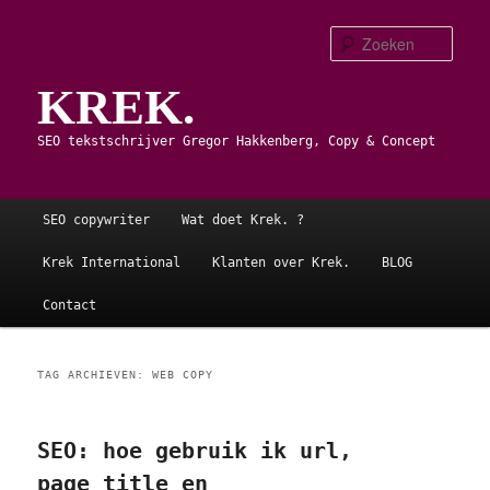
Spring
Spring
naar
naar
Zoe
de
de
KREK.
primaire
secundaire
inhoud
inhoud
SEO tekstschrijver Gregor Hakkenberg, Copy & Concept
Hoofdmenu
SEO copywriter
Wat doet Krek. ?
Krek International
Klanten over Krek.
BLOG
Contact
TAG ARCHIEVEN:
WEB COPY
SEO: hoe gebruik ik url,
page title en