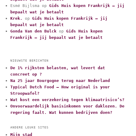
e
Esmé Bijlsma
op
Gids Huis kopen Frankrijk – jij
ë
bepaalt wat je betaalt
n
Krek.
op
Gids Huis kopen Frankrijk – jij
bepaalt wat je betaalt
Gonda Van den Bulck
op
Gids Huis kopen
Frankrijk – jij bepaalt wat je betaalt
NIEUWSTE BERICHTEN
De 1% rijksten belasten, wat levert dat
concreet op ?
Na 25 jaar Bourgogne terug naar Nederland
Typical Dutch Food – How original is your
Stroopwafel?
Wat kost een verzekering tegen klimaatrisico’s?
Onvoorwaardelijk basisinkomen voor daklozen. De
regering faalt. Wat kunnen bedrijven doen?
ANDERE LEUKE SITES
Mijn stad