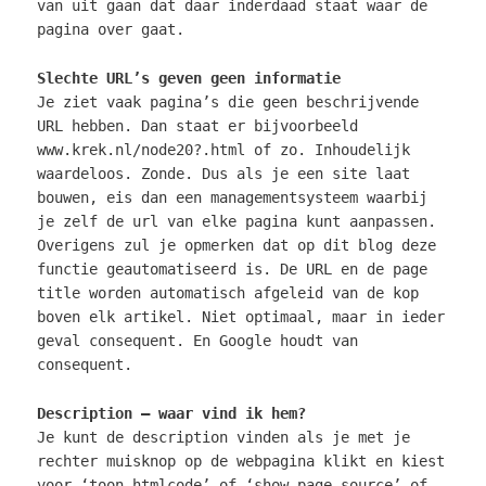
van uit gaan dat daar inderdaad staat waar de
pagina over gaat.
Slechte URL’s geven geen informatie
Je ziet vaak pagina’s die geen beschrijvende
URL hebben. Dan staat er bijvoorbeeld
www.krek.nl/node20?.html of zo. Inhoudelijk
waardeloos. Zonde. Dus als je een site laat
bouwen, eis dan een managementsysteem waarbij
je zelf de url van elke pagina kunt aanpassen.
Overigens zul je opmerken dat op dit blog deze
functie geautomatiseerd is. De URL en de page
title worden automatisch afgeleid van de kop
boven elk artikel. Niet optimaal, maar in ieder
geval consequent. En Google houdt van
consequent.
Description – waar vind ik hem?
Je kunt de description vinden als je met je
rechter muisknop op de webpagina klikt en kiest
voor ‘toon htmlcode’ of ‘show page source’ of