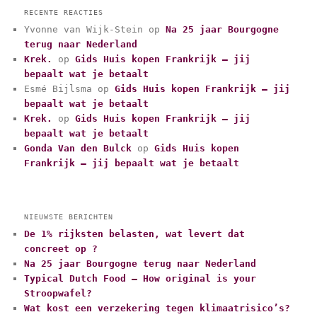
t
RECENTE REACTIES
e
Yvonne van Wijk-Stein
op
Na 25 jaar Bourgogne
g
terug naar Nederland
o
r
Krek.
op
Gids Huis kopen Frankrijk – jij
i
bepaalt wat je betaalt
e
Esmé Bijlsma
op
Gids Huis kopen Frankrijk – jij
ë
bepaalt wat je betaalt
n
Krek.
op
Gids Huis kopen Frankrijk – jij
bepaalt wat je betaalt
Gonda Van den Bulck
op
Gids Huis kopen
Frankrijk – jij bepaalt wat je betaalt
NIEUWSTE BERICHTEN
De 1% rijksten belasten, wat levert dat
concreet op ?
Na 25 jaar Bourgogne terug naar Nederland
Typical Dutch Food – How original is your
Stroopwafel?
Wat kost een verzekering tegen klimaatrisico’s?