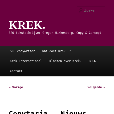
Spring
naar
Zoe
de
KREK.
primaire
inhoud
SEO tekstschrijver Gregor Hakkenberg, Copy & Concept
Hoofdmenu
SEO copywriter
Wat doet Krek. ?
Krek International
Klanten over Krek.
BLOG
Contact
Bericht
←
Vorige
Volgende
→
navigatie
Copytaria – Nieuws