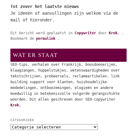
Tot zover het laatste nieuws
Je ideeën of aanvullingen zijn welkom via de
mail of hieronder.
Dit bericht werd geplaatst in
Copywriter
door
Krek.
.
Bookmark de
permalink
.
WAT ER STAAT
SEO-tips, verhalen over Frankrijk, boosdoenerijen,
klaagzangen, huppelstukjes, wetenswaardigheden over
tekstschrijven, probeersels, reclameartikelen, link
building support voor klanten, huishoudelijke
mededelingen, ontboezemingen, elogieën en andere
moedwillig in betekenisvolle volgorde gerangschikte
woorden. Dit alles geschreven door SEO-copywriter
Krek.
CATEGORIEËN
C
a