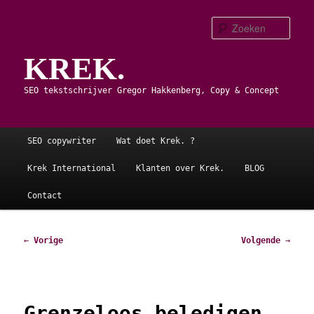
Spring
naar
Zoe
de
KREK.
primaire
inhoud
SEO tekstschrijver Gregor Hakkenberg, Copy & Concept
Hoofdmenu
SEO copywriter
Wat doet Krek. ?
Krek International
Klanten over Krek.
BLOG
Contact
Bericht
←
Vorige
Volgende
→
navigatie
Grenzeloos beledigen