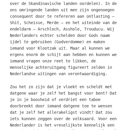
over de Skandinavische landen oordelen). In de
ons omringende landen uit men zijn ongenoegen
consequent door te refereren aan ontlasting –
Shit, Scheisse, Merde – en het uiteinde van de
endeldarm – Arschloch, Asshole, Trouducu. Wij
Nederlanders echter schelden door Gods naam
ijdel te gebruiken (Godverdomme) en maken
iemand voor Klootzak uit. Maar al kunnen we
ergens enorm de schijt aan hebben en kunnen we
iemand vragen onze reet te likken, de
menselijke achteruitgang figureert zelden in
Nederlandse uitingen van verontwaardiging.
Zou het zo zijn dat je vloekt en scheldt met
datgene waar je zelf het bangst voor bent? Dat
je in je boosheid of verdriet een taboe
doorbreekt door iemand datgene toe te wensen
dat je zelf het allerakeligst vindt? Dat zou
iets kunnen zeggen over de volksaard. Voor een
Nederlander is het vreselijkste kennelijk een