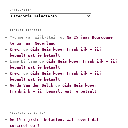
CATEGORIEËN
C
a
t
RECENTE REACTIES
e
Yvonne van Wijk-Stein
op
Na 25 jaar Bourgogne
g
terug naar Nederland
o
r
Krek.
op
Gids Huis kopen Frankrijk – jij
i
bepaalt wat je betaalt
e
Esmé Bijlsma
op
Gids Huis kopen Frankrijk – jij
ë
bepaalt wat je betaalt
n
Krek.
op
Gids Huis kopen Frankrijk – jij
bepaalt wat je betaalt
Gonda Van den Bulck
op
Gids Huis kopen
Frankrijk – jij bepaalt wat je betaalt
NIEUWSTE BERICHTEN
De 1% rijksten belasten, wat levert dat
concreet op ?