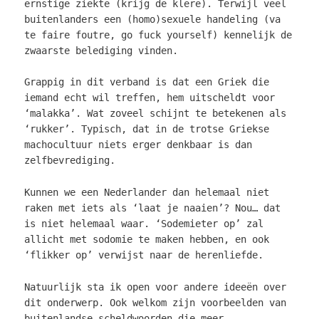
ernstige ziekte (krijg de klere). Terwijl veel
buitenlanders een (homo)sexuele handeling (va
te faire foutre, go fuck yourself) kennelijk de
zwaarste belediging vinden.
Grappig in dit verband is dat een Griek die
iemand echt wil treffen, hem uitscheldt voor
‘malakka’. Wat zoveel schijnt te betekenen als
‘rukker’. Typisch, dat in de trotse Griekse
machocultuur niets erger denkbaar is dan
zelfbevrediging.
Kunnen we een Nederlander dan helemaal niet
raken met iets als ‘laat je naaien’? Nou… dat
is niet helemaal waar. ‘Sodemieter op’ zal
allicht met sodomie te maken hebben, en ook
‘flikker op’ verwijst naar de herenliefde.
Natuurlijk sta ik open voor andere ideeën over
dit onderwerp. Ook welkom zijn voorbeelden van
buitenlandse scheldwoorden die meer