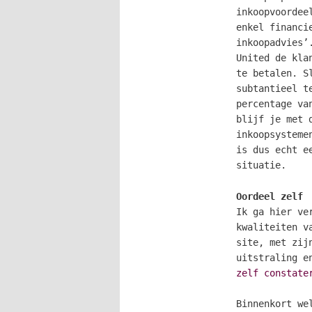
inkoopvoordee
enkel financi
inkoopadvies’
United de kla
te betalen. S
subtantieel t
percentage va
blijf je met 
inkoopsysteme
is dus echt e
situatie.
Oordeel zelf
Ik ga hier ve
kwaliteiten v
site, met zij
uitstraling e
zelf constate
Binnenkort we