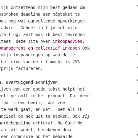
lijk ontzettend mijn best gedaan om
esproken deadline een tóptekst te
ook nog wat aanvullende opmerkingen
 advies. Geheel in lijn met mijn
stelling. Zelf was ik best tevreden
ltaat: deze site over
inkoopadvies,
pmanagement en collectief inkopen
Ook
 mijn inspanningen op waarde te
 het eind van de rit mocht ik 25%
tprijs factureren.
n, overtuigend schrijven
ijven van een goede tekst helpt het
zelf gelooft in het product. Dat deed
ited is een bedrijf dat zeer
 te werk gaat, en dat – net als ik –
ancieel de nek uit te steken. Ook
zij
aardebepaling achteraf. No Cure No
lant dit wenst, berekenen deze
 een commissie op het behaalde