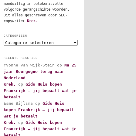
moedwillig in betekenisvolle
volgorde gerangschikte woorden.
Dit alles geschreven door SEO-
copywriter
Krek.
CATEGORIEËN
C
a
t
RECENTE REACTIES
e
Yvonne van Wijk-Stein
op
Na 25
g
jaar Bourgogne terug naar
o
r
Nederland
i
Krek.
op
Gids Huis kopen
e
Frankrijk – jij bepaalt wat je
ë
betaalt
n
Esmé Bijlsma
op
Gids Huis
kopen Frankrijk – jij bepaalt
wat je betaalt
Krek.
op
Gids Huis kopen
Frankrijk – jij bepaalt wat je
betaalt