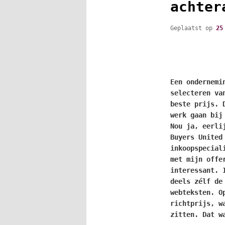
achter
Geplaatst op
25
Een ondernemi
selecteren va
beste prijs. 
werk gaan bij
Nou ja, eerli
Buyers United
inkoopspecial
met mijn offe
interessant. 
deels zélf de
webteksten. O
richtprijs, w
zitten. Dat w