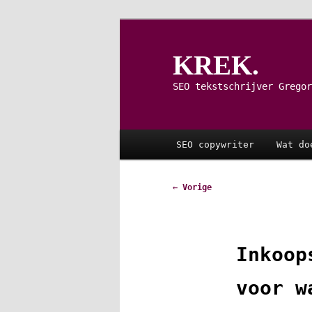
Spring
naar
de
KREK.
primaire
inhoud
SEO tekstschrijver Gregor
Hoofdmenu
SEO copywriter
Wat do
Bericht
←
Vorige
navigatie
Inkoop
voor w