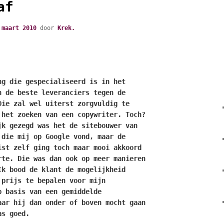
af
 maart 2010
door
Krek.
ng die gespecialiseerd is in het
n de beste leveranciers tegen de
Die zal wel uiterst zorgvuldig te
 het zoeken van een copywriter. Toch?
jk gezegd was het de sitebouwer van
 die mij op Google vond, maar de
ist zelf ging toch maar mooi akkoord
rte. Die was dan ook op meer manieren
Ik bood de klant de mogelijkheid
 prijs te bepalen voor mijn
p basis van een gemiddelde
aar hij dan onder of boven mocht gaan
as goed.