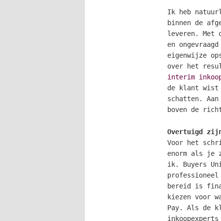
Ik heb natuur
binnen de afg
leveren. Met 
en ongevraagd
eigenwijze op
over het resu
interim inkoo
de klant wist
schatten. Aan
boven de rich
Overtuigd zij
Voor het schr
enorm als je 
ik. Buyers Un
professioneel
bereid is fin
kiezen voor w
Pay. Als de k
inkoopexperts