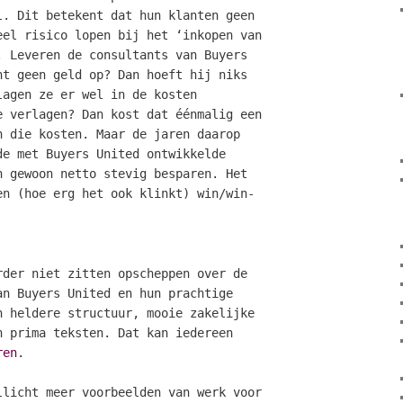
l. Dit betekent dat hun klanten geen
eel risico lopen bij het ‘inkopen van
. Leveren de consultants van Buyers
nt geen geld op? Dan hoeft hij niks
lagen ze er wel in de kosten
e verlagen? Dan kost dat éénmalig een
n die kosten. Maar de jaren daarop
de met Buyers United ontwikkelde
n gewoon netto stevig besparen. Het
en (hoe erg het ook klinkt) win/win-
rder niet zitten opscheppen over de
an Buyers United en hun prachtige
n heldere structuur, mooie zakelijke
n prima teksten. Dat kan iedereen
ren
.
llicht meer voorbeelden van werk voor