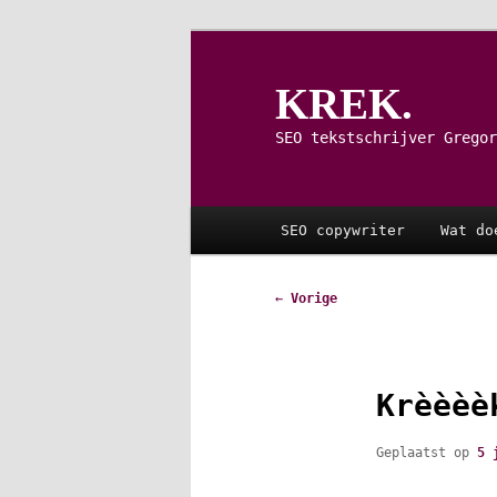
Spring
naar
de
KREK.
primaire
inhoud
SEO tekstschrijver Gregor
Hoofdmenu
SEO copywriter
Wat do
Bericht
←
Vorige
navigatie
Krèèèè
Geplaatst op
5 