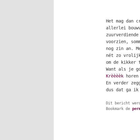
Het mag dan c
allerlei bouw
zuurverdiende
voorzien, som
nog zin an. M
nét zo vrolij
om de kikker 
Want als je g
Krèèèèk
horen 
En verder zeg
dus dat ga ik
Dit bericht wer
Bookmark de
per