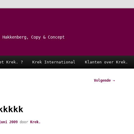
 Hakkenberg, Copy & Concept
et Krek. ?
Krek International
Klanten over Krek.
Volgende
→
kkkkk
juni 2009
door
Krek.