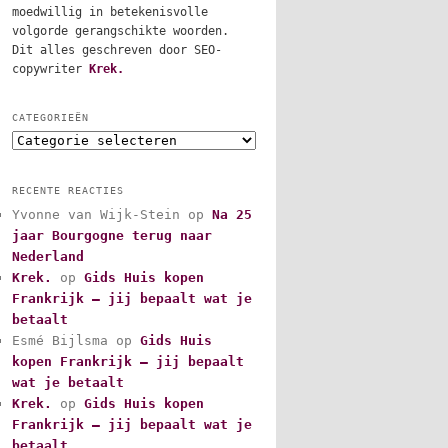
moedwillig in betekenisvolle
volgorde gerangschikte woorden.
Dit alles geschreven door SEO-
copywriter
Krek.
CATEGORIEËN
C
a
t
RECENTE REACTIES
e
Yvonne van Wijk-Stein
op
Na 25
g
jaar Bourgogne terug naar
o
r
Nederland
i
Krek.
op
Gids Huis kopen
e
Frankrijk – jij bepaalt wat je
ë
betaalt
n
Esmé Bijlsma
op
Gids Huis
kopen Frankrijk – jij bepaalt
wat je betaalt
Krek.
op
Gids Huis kopen
Frankrijk – jij bepaalt wat je
betaalt