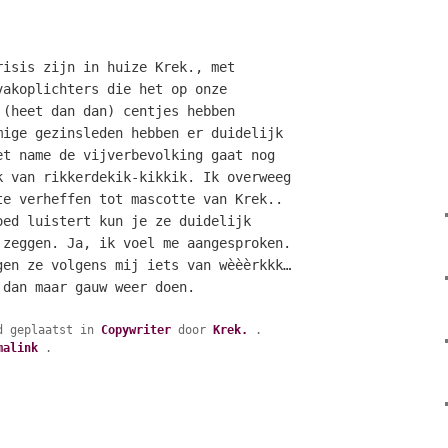
risis zijn in huize Krek., met
vakoplichters die het op onze
 (heet dan dan) centjes hebben
mige gezinsleden hebben er duidelijk
et name de vijverbevolking gaat nog
k van rikkerdekik-kikkik. Ik overweeg
te verheffen tot mascotte van Krek..
oed luistert kun je
ze duidelijk
zeggen. Ja, ik voel me aangesproken.
gen ze volgens mij iets van wèèèrkkk…
 dan maar gauw weer doen.
d geplaatst in
Copywriter
door
Krek.
.
malink
.