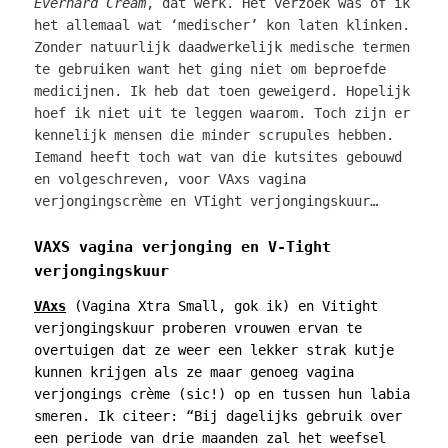
Everhard Cream
, dat werk. Het verzoek was of ik
het allemaal wat ‘medischer’ kon laten klinken.
Zonder natuurlijk daadwerkelijk medische termen
te gebruiken want het ging niet om beproefde
medicijnen. Ik heb dat toen geweigerd. Hopelijk
hoef ik niet uit te leggen waarom. Toch zijn er
kennelijk mensen die minder scrupules hebben.
Iemand heeft toch wat van die kutsites gebouwd
en volgeschreven, voor VAxs vagina
verjongingscrème en VTight verjongingskuur…
VAXS vagina verjonging en V-Tight
verjongingskuur
VAxs
(Vagina Xtra Small, gok ik) en Vitight
verjongingskuur proberen vrouwen ervan te
overtuigen dat ze weer een lekker strak kutje
kunnen krijgen als ze maar genoeg vagina
verjongings crème (sic!) op en tussen hun labia
smeren. Ik citeer: “Bij dagelijks gebruik over
een periode van drie maanden zal het weefsel