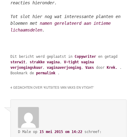
reacties hieronder.
Tot slot hier nog wat interessante planten en
bloemen met
namen gerelateerd aan intieme
lichaamsdelen
.
Dit bericht werd geplaatst in
Copywriter
en getagd
sterwit
,
strakke vagina
,
V-tight vagina
verjongingskuur
,
vaginaverjonging
,
Vaxs
door
Krek.
.
Bookmark de
permalink
.
4 GEDACHTEN OVER “
KUTSITES VAN VAXS EN VTIGHT
”
D Male
op
15 mei 2015 om 14:22
schreef: