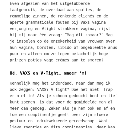
Even afgezien van het uitgelubberde
taalgebruik, de overdaad aan spaties, de
rommelige zinnen, de ronkende clichés en de
aperte grammaticale fouten bij Vaxs vagina
verjonging en Vtight strakkere vagina, rijst
bij mij maar één vraag: “Mag dit zomaar?” Mag
je inspelen op de onzekerheid van vrouwen over
hun vagina, borsten, libido of ongebleekte anus
puur en alleen om ze tegen belachelijk hoge
prijzen potjes vage crèmes aan te smeren?
Hé, VAXS en V-Tight… smeer ‘m!
Kennelijk mag het inderdaad. Maar dan mag ik
ook zeggen: VAXS? V-tight? Doe het niet! Trap
er niet in! Als je schoon gedoucht bent en lief
kunt zoenen, is dat voor de gemiddelde man al
meer dan genoeg. Zeker als je hem ook en af en
toe een complimentje geeft over zijn stoere
postuur en indrukwekkende gereedschap. Want
lieve zoentjes en dito complimentjes, daar kan