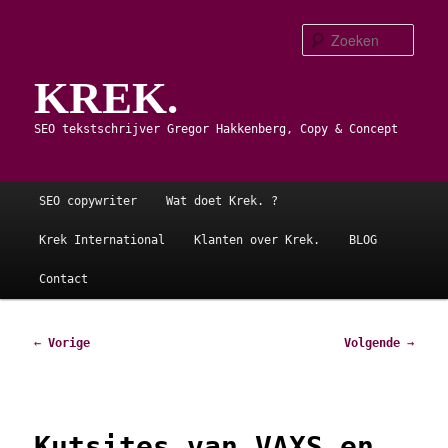
Spring
naar
Zoe
de
KREK.
primaire
inhoud
SEO tekstschrijver Gregor Hakkenberg, Copy & Concept
Hoofdmenu
SEO copywriter
Wat doet Krek. ?
Krek International
Klanten over Krek.
BLOG
Contact
Bericht
←
Vorige
Volgende
→
navigatie
Kutsites van VAXS en