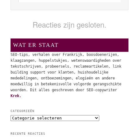
Reacties zijn gesloten.
WAT ER STAAT
SEO-tips, verhalen over Frankrijk, boosdoenerijen,
klaagzangen, huppelstukjes, wetenswaardigheden over
tekstschrijven, probeersels, reclameartikelen, link
building support voor klanten, huishoudelijke
mededelingen, ontboezemingen, elogieën en andere
moedwillig in betekenisvolle volgorde gerangschikte
woorden. Dit alles geschreven door SEO-copywriter
Krek.
CATEGORIEËN
C
a
t
RECENTE REACTIES
e