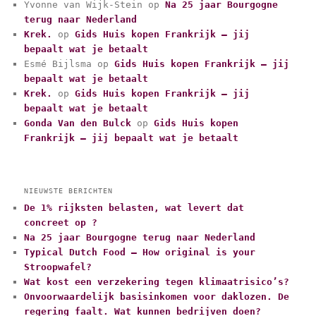
Yvonne van Wijk-Stein
op
Na 25 jaar Bourgogne
g
terug naar Nederland
o
r
Krek.
op
Gids Huis kopen Frankrijk – jij
i
bepaalt wat je betaalt
e
Esmé Bijlsma
op
Gids Huis kopen Frankrijk – jij
ë
bepaalt wat je betaalt
n
Krek.
op
Gids Huis kopen Frankrijk – jij
bepaalt wat je betaalt
Gonda Van den Bulck
op
Gids Huis kopen
Frankrijk – jij bepaalt wat je betaalt
NIEUWSTE BERICHTEN
De 1% rijksten belasten, wat levert dat
concreet op ?
Na 25 jaar Bourgogne terug naar Nederland
Typical Dutch Food – How original is your
Stroopwafel?
Wat kost een verzekering tegen klimaatrisico’s?
Onvoorwaardelijk basisinkomen voor daklozen. De
regering faalt. Wat kunnen bedrijven doen?