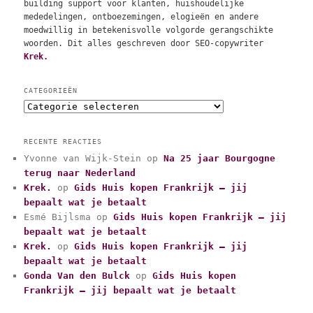
building support voor klanten, huishoudelijke
mededelingen, ontboezemingen, elogieën en andere
moedwillig in betekenisvolle volgorde gerangschikte
woorden. Dit alles geschreven door SEO-copywriter
Krek.
CATEGORIEËN
C
a
t
RECENTE REACTIES
e
Yvonne van Wijk-Stein
op
Na 25 jaar Bourgogne
g
terug naar Nederland
o
r
Krek.
op
Gids Huis kopen Frankrijk – jij
i
bepaalt wat je betaalt
e
Esmé Bijlsma
op
Gids Huis kopen Frankrijk – jij
ë
bepaalt wat je betaalt
n
Krek.
op
Gids Huis kopen Frankrijk – jij
bepaalt wat je betaalt
Gonda Van den Bulck
op
Gids Huis kopen
Frankrijk – jij bepaalt wat je betaalt