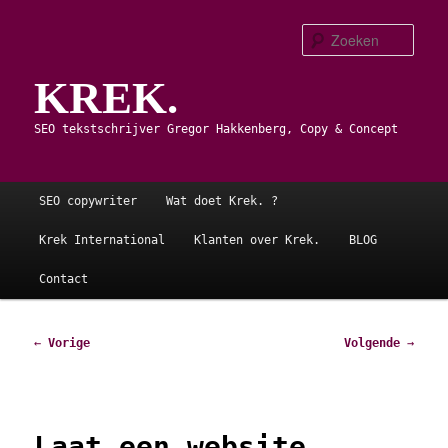
Spring
naar
Zoe
de
KREK.
primaire
inhoud
SEO tekstschrijver Gregor Hakkenberg, Copy & Concept
Hoofdmenu
SEO copywriter
Wat doet Krek. ?
Krek International
Klanten over Krek.
BLOG
Contact
Bericht
←
Vorige
Volgende
→
navigatie
Laat een website