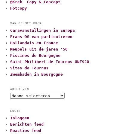
@Krek. Copy & Concept
Hotcopy
VAN OF MET KREK.
Caravanstallingen in Europa
Frans OG van particulieren
Hollandais en France
Meubels uit de jaren '50
Piscines de Bourgogne
Saint Philibert de Tournus UNESCO
Sites de Tournus
Zwembaden in Bourgogne
ARCHIEVEN
A
r
c
LOGIN
h
Inloggen
i
Berichten feed
e
v
Reacties feed