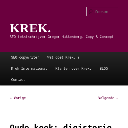
Spring
naar
Zoe
de
KREK.
primaire
inhoud
SEO tekstschrijver Gregor Hakkenberg, Copy & Concept
Hoofdmenu
SEO copywriter
Wat doet Krek. ?
Krek International
Klanten over Krek.
BLOG
Contact
Bericht
←
Vorige
Volgende
→
navigatie
Oude koek: digistorie