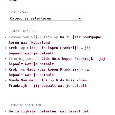
CATEGORIEËN
C
a
t
RECENTE REACTIES
e
Yvonne van Wijk-Stein
op
Na 25 jaar Bourgogne
g
terug naar Nederland
o
r
Krek.
op
Gids Huis kopen Frankrijk – jij
i
bepaalt wat je betaalt
e
Esmé Bijlsma
op
Gids Huis kopen Frankrijk – jij
ë
bepaalt wat je betaalt
n
Krek.
op
Gids Huis kopen Frankrijk – jij
bepaalt wat je betaalt
Gonda Van den Bulck
op
Gids Huis kopen
Frankrijk – jij bepaalt wat je betaalt
NIEUWSTE BERICHTEN
De 1% rijksten belasten, wat levert dat