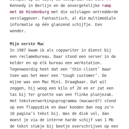
Kennedy in Berlijn en de onvergetelijke
ramp
met de Hindenburg
met die volslagen ontredderde
verslaggever. Fantastisch, al die multimediale
informatie op één glanzend schijfje. Een
wonder.
Mijn eerste Mac
In 1987 kwam ik als copywriter in dienst bij
een reclamebureau. Daar stond een server in de
kelder en op elk bureau een werkstation.
Tegenwoordig heet dat een ‘thin client’ maar
toen was het meer een ‘tough customer’. De
mijne was een Mac Mini. Draagbaar. Dat wil
zeggen, hij woog een kilo of 20 en er zat een
tas bij ter grootte van een flinke plunjezak.
Het tekstverwerkingsprogramma (macword?) stond
op een floppydisk en daar konden dan nog zo’n
10 pagina’s tekst bij. Was de disk vol, dan
moest je via de interne harde schijf van 1 Mb
de tekst stukje bij beetje overschrijven op een