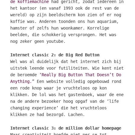
de koffiemachine
had gericht, zodat iedereen in
het kantoor (en vanaf 1993 ook de rest van de
wereld) op zijn beeldscherm kon zien of er nog
koffie was. Anderen toonden ons hun aquarium,
hamster of zelfs hun woonkamer. Korrelige
beelden, die schokkerig versprongen. Het was
nog zeker geen youtube.
Internet classic 2: de Big Red Button
Wel was al duidelijk dat het internet zich bij
uitstek leende voor futiliteiten. Wie kent niet
de beroemde
‘Really Big Button That Doesn’t Do
Anything.
” Een website volledig opgebouwd rond
een rode knop waar je vruchteloos op kon
klikken. De lol was het gastenboek, waar de ene
na de andere bezoeker hoog opgaf van de ‘life
changing experience’ die het vruchteloos
klikken ze had bezorgd. Lachen.
Internet classic 3: de million dollar homepage
Maar creativiteit hoefde niet per se tot