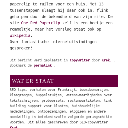
paperclip te ruilen voor een huis. Met 13
tussenstappen slaagt hij daar ook in, flink
geholpen door de bekendheid van zijn site. De
site
One Red Paperclip
zelf is een beetje een
rommeltje, maar het verslag staat ook op
Wikipedia
.
Over fantastische internetuitvindingen
gesproken!
Dit bericht werd geplaatst in
Copywriter
door
Krek.
.
Bookmark de
permalink
.
WAT ER STAAT
SEO-tips, verhalen over Frankrijk, boosdoenerijen,
klaagzangen, huppelstukjes, wetenswaardigheden over
tekstschrijven, probeersels, reclameartikelen, link
building support voor klanten, huishoudelijke
mededelingen, ontboezemingen, elogieën en andere
moedwillig in betekenisvolle volgorde gerangschikte
woorden. Dit alles geschreven door SEO-copywriter
Krek.