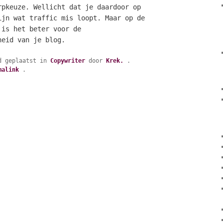
rpkeuze. Wellicht dat je daardoor op
ijn wat traffic mis loopt. Maar op de
 is het beter voor de
heid van je blog.
d geplaatst in
Copywriter
door
Krek.
.
malink
.