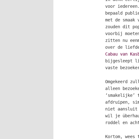
voor iedereen
bepaald publi
met de smaak 
zouden dit po
voorbij moete
zitten nu een
over de liefd
Cabau van Kas
bijgesleept l
vaste bezoeke
Omgekeerd zul
alleen bezoek
‘smakelijke’ 
afdruipen, si
niet aansluit
wil je überha
roddel en ach
Kortom, wees 