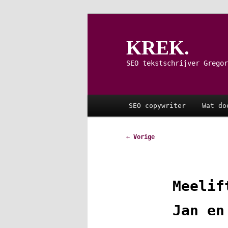
Spring
naar
de
KREK.
primaire
inhoud
SEO tekstschrijver Gregor
Hoofdmenu
SEO copywriter
Wat do
Bericht
←
Vorige
navigatie
Meelif
Jan en