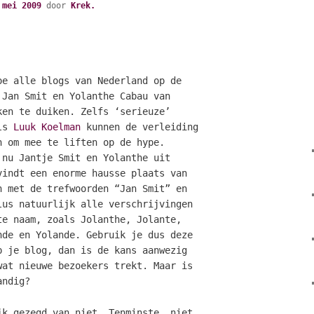
 mei 2009
door
Krek.
oe alle blogs van Nederland op de
 Jan Smit en Yolanthe Cabau van
ken te duiken. Zelfs ‘serieuze’
als
Luuk Koelman
kunnen de verleiding
n om mee te liften op de hype.
 nu Jantje Smit en Yolanthe uit
vindt een enorme hausse plaats van
n met de trefwoorden “Jan Smit” en
lus natuurlijk alle verschrijvingen
te naam, zoals Jolanthe, Jolante,
nde en Yolande. Gebruik je dus deze
p je blog, dan is de kans aanwezig
wat nieuwe bezoekers trekt. Maar is
andig?
jk gezegd van niet. Tenminste, niet