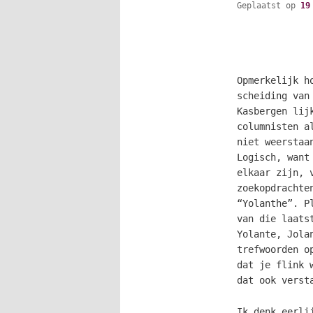
Geplaatst op
19
Opmerkelijk h
scheiding van
Kasbergen lij
columnisten 
niet weerstaa
Logisch, want
elkaar zijn, 
zoekopdrachte
“Yolanthe”. P
van die laats
Yolante, Jola
trefwoorden o
dat je flink 
dat ook
verst
Ik denk eerli