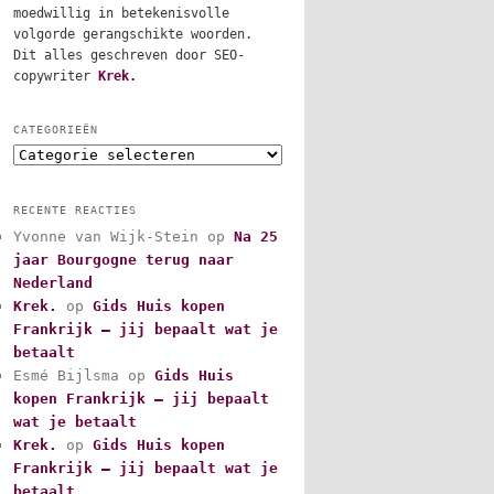
moedwillig in betekenisvolle
volgorde gerangschikte woorden.
Dit alles geschreven door SEO-
copywriter
Krek.
CATEGORIEËN
C
a
t
RECENTE REACTIES
e
Yvonne van Wijk-Stein
op
Na 25
g
jaar Bourgogne terug naar
o
r
Nederland
i
Krek.
op
Gids Huis kopen
e
Frankrijk – jij bepaalt wat je
ë
betaalt
n
Esmé Bijlsma
op
Gids Huis
kopen Frankrijk – jij bepaalt
wat je betaalt
Krek.
op
Gids Huis kopen
Frankrijk – jij bepaalt wat je
betaalt