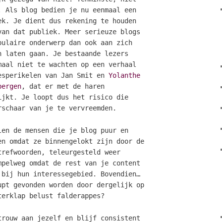
. Als blog bedien je nu eenmaal een
ek. Je dient dus rekening te houden
van dat publiek. Meer serieuze blogs
pulaire onderwerp dan ook aan zich
n laten gaan. Je bestaande lezers
maal niet te wachten op een verhaal
esperikelen van Jan Smit en
Yolanthe
bergen
, dat er met de haren
ijkt. Je loopt dus het risico die
rschaar van je te vervreemden.
len de mensen die je blog puur en
en omdat ze binnengelokt zijn door de
trefwoorden, teleurgesteld weer
mpelweg omdat de rest van je content
 bij hun interessegebied. Bovendien…
upt gevonden worden door dergelijk op
terklap belust falderappes?
trouw aan jezelf en blijf consistent