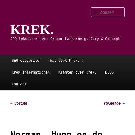
Spring
naar
Zoe
de
KREK.
primaire
inhoud
SEO tekstschrijver Gregor Hakkenberg, Copy & Concept
Hoofdmenu
SEO copywriter
Wat doet Krek. ?
Krek International
Klanten over Krek.
BLOG
Contact
Bericht
←
Vorige
Volgende
→
navigatie
Norman, Hugo en de