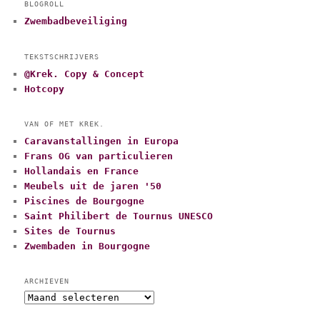
BLOGROLL
Zwembadbeveiliging
TEKSTSCHRIJVERS
@Krek. Copy & Concept
Hotcopy
VAN OF MET KREK.
Caravanstallingen in Europa
Frans OG van particulieren
Hollandais en France
Meubels uit de jaren '50
Piscines de Bourgogne
Saint Philibert de Tournus UNESCO
Sites de Tournus
Zwembaden in Bourgogne
ARCHIEVEN
A
r