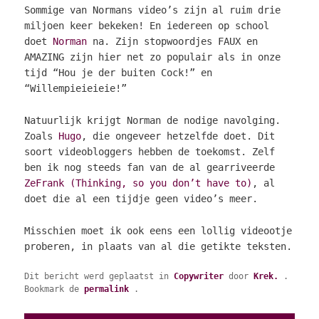
Sommige van Normans video’s zijn al ruim drie
miljoen keer bekeken! En iedereen op school
doet
Norman
na. Zijn stopwoordjes FAUX en
AMAZING zijn hier net zo populair als in onze
tijd “Hou je der buiten Cock!” en
“Willempieieieie!”
Natuurlijk krijgt Norman de nodige navolging.
Zoals
Hugo
, die ongeveer hetzelfde doet. Dit
soort videobloggers hebben de toekomst. Zelf
ben ik nog steeds fan van de al gearriveerde
ZeFrank (Thinking, so you don’t have to)
, al
doet die al een tijdje geen video’s meer.
Misschien moet ik ook eens een lollig videootje
proberen, in plaats van al die getikte teksten.
Dit bericht werd geplaatst in
Copywriter
door
Krek.
.
Bookmark de
permalink
.