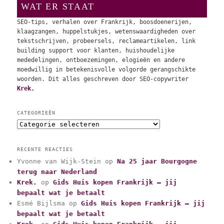
WAT ER STAAT
SEO-tips, verhalen over Frankrijk, boosdoenerijen,
klaagzangen, huppelstukjes, wetenswaardigheden over
tekstschrijven, probeersels, reclameartikelen, link
building support voor klanten, huishoudelijke
mededelingen, ontboezemingen, elogieën en andere
moedwillig in betekenisvolle volgorde gerangschikte
woorden. Dit alles geschreven door SEO-copywriter
Krek.
CATEGORIEËN
C
a
t
RECENTE REACTIES
e
Yvonne van Wijk-Stein
op
Na 25 jaar Bourgogne
g
terug naar Nederland
o
r
Krek.
op
Gids Huis kopen Frankrijk – jij
i
bepaalt wat je betaalt
e
Esmé Bijlsma
op
Gids Huis kopen Frankrijk – jij
ë
bepaalt wat je betaalt
n