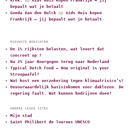
Krek.
op
Gids Huis kopen Frankrijk – jij
bepaalt wat je betaalt
Gonda Van den Bulck
op
Gids Huis kopen
Frankrijk – jij bepaalt wat je betaalt
NIEUWSTE BERICHTEN
De 1% rijksten belasten, wat levert dat
concreet op ?
Na 25 jaar Bourgogne terug naar Nederland
Typical Dutch Food – How original is your
Stroopwafel?
Wat kost een verzekering tegen klimaatrisico’s?
Onvoorwaardelijk basisinkomen voor daklozen. De
regering faalt. Wat kunnen bedrijven doen?
ANDERE LEUKE SITES
Mijn stad
Saint Philibert de Tournus UNESCO