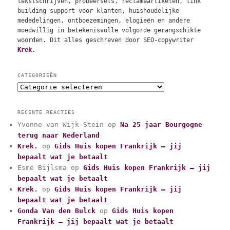
tekstschrijven, probeersels, reclameartikelen, link
building support voor klanten, huishoudelijke
mededelingen, ontboezemingen, elogieën en andere
moedwillig in betekenisvolle volgorde gerangschikte
woorden. Dit alles geschreven door SEO-copywriter
Krek.
CATEGORIEËN
C
a
t
RECENTE REACTIES
e
Yvonne van Wijk-Stein
op
Na 25 jaar Bourgogne
g
terug naar Nederland
o
r
Krek.
op
Gids Huis kopen Frankrijk – jij
i
bepaalt wat je betaalt
e
Esmé Bijlsma
op
Gids Huis kopen Frankrijk – jij
ë
bepaalt wat je betaalt
n
Krek.
op
Gids Huis kopen Frankrijk – jij
bepaalt wat je betaalt
Gonda Van den Bulck
op
Gids Huis kopen
Frankrijk – jij bepaalt wat je betaalt