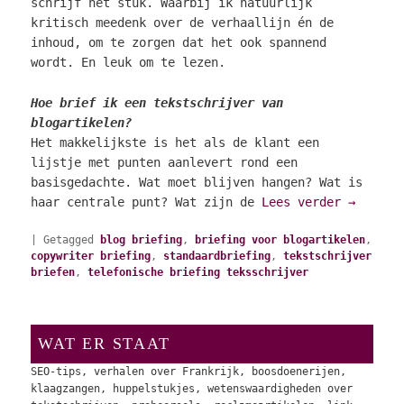
schrijf het stuk. Waarbij ik natuurlijk
kritisch meedenk over de verhaallijn én de
inhoud, om te zorgen dat het ook spannend
wordt. En leuk om te lezen.
Hoe brief ik een tekstschrijver van
blogartikelen?
Het makkelijkste is het als de klant een
lijstje met punten aanlevert rond een
basisgedachte. Wat moet blijven hangen? Wat is
haar centrale punt? Wat zijn de
Lees verder
→
|
Getagged
blog briefing
,
briefing voor blogartikelen
,
copywriter briefing
,
standaardbriefing
,
tekstschrijver
briefen
,
telefonische briefing teksschrijver
WAT ER STAAT
SEO-tips, verhalen over Frankrijk, boosdoenerijen,
klaagzangen, huppelstukjes, wetenswaardigheden over