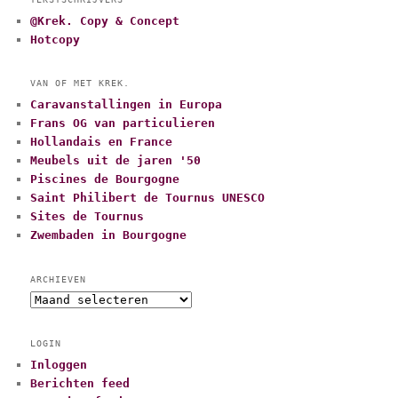
@Krek. Copy & Concept
Hotcopy
VAN OF MET KREK.
Caravanstallingen in Europa
Frans OG van particulieren
Hollandais en France
Meubels uit de jaren '50
Piscines de Bourgogne
Saint Philibert de Tournus UNESCO
Sites de Tournus
Zwembaden in Bourgogne
ARCHIEVEN
A
r
c
LOGIN
h
Inloggen
i
Berichten feed
e