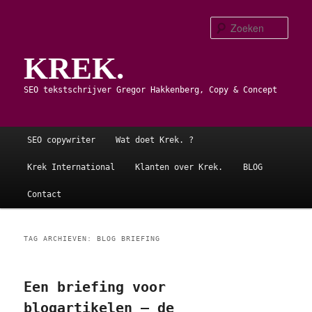
Spring
Spring
naar
naar
Zoe
de
de
KREK.
primaire
secundaire
inhoud
inhoud
SEO tekstschrijver Gregor Hakkenberg, Copy & Concept
Hoofdmenu
SEO copywriter
Wat doet Krek. ?
Krek International
Klanten over Krek.
BLOG
Contact
TAG ARCHIEVEN:
BLOG BRIEFING
Een briefing voor
blogartikelen – de