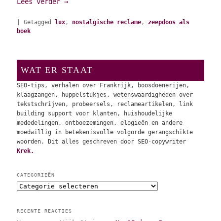
Lees verder
→
|
Getagged
lux
,
nostalgische reclame
,
zeepdoos als
boek
WAT ER STAAT
SEO-tips, verhalen over Frankrijk, boosdoenerijen,
klaagzangen, huppelstukjes, wetenswaardigheden over
tekstschrijven, probeersels, reclameartikelen, link
building support voor klanten, huishoudelijke
mededelingen, ontboezemingen, elogieën en andere
moedwillig in betekenisvolle volgorde gerangschikte
woorden. Dit alles geschreven door SEO-copywriter
Krek.
CATEGORIEËN
C
a
t
RECENTE REACTIES
e