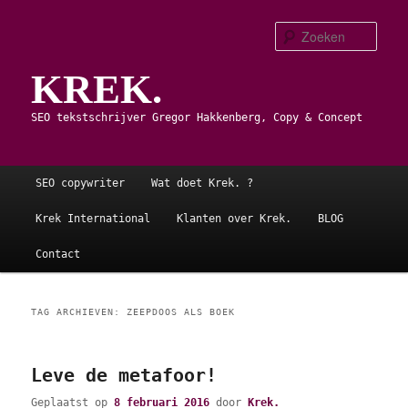
Spring
Spring
naar
naar
Zoe
de
de
KREK.
primaire
secundaire
inhoud
inhoud
SEO tekstschrijver Gregor Hakkenberg, Copy & Concept
Hoofdmenu
SEO copywriter
Wat doet Krek. ?
Krek International
Klanten over Krek.
BLOG
Contact
TAG ARCHIEVEN:
ZEEPDOOS ALS BOEK
Leve de metafoor!
Geplaatst op
8 februari 2016
door
Krek.