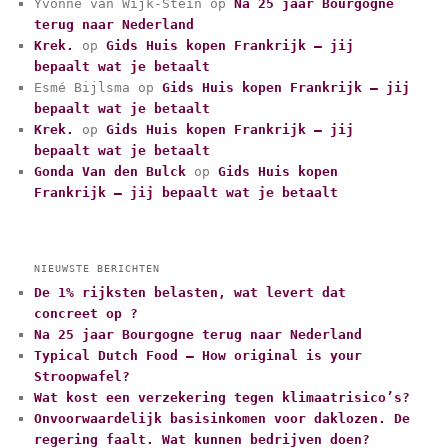
Yvonne van Wijk-Stein
op
Na 25 jaar Bourgogne
g
terug naar Nederland
o
r
Krek.
op
Gids Huis kopen Frankrijk – jij
i
bepaalt wat je betaalt
e
Esmé Bijlsma
op
Gids Huis kopen Frankrijk – jij
ë
bepaalt wat je betaalt
n
Krek.
op
Gids Huis kopen Frankrijk – jij
bepaalt wat je betaalt
Gonda Van den Bulck
op
Gids Huis kopen
Frankrijk – jij bepaalt wat je betaalt
NIEUWSTE BERICHTEN
De 1% rijksten belasten, wat levert dat
concreet op ?
Na 25 jaar Bourgogne terug naar Nederland
Typical Dutch Food – How original is your
Stroopwafel?
Wat kost een verzekering tegen klimaatrisico’s?
Onvoorwaardelijk basisinkomen voor daklozen. De
regering faalt. Wat kunnen bedrijven doen?