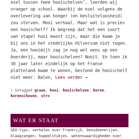
ezel tussen twee hooischelven’, leerden wij
vroeger op school. Waarbij de ezel volgens de
overlevering van honger (en besluiteloosheid)
zou sterven. Mooi verhaal. Maar wat is precies
een hooischelf? Ik begreep dat het een soort
van stapel hooi moest zijn, maar die kwam je
bij ons in het stedelijke Hilversum niet tegen.
Ja, een hooimijt zag je nog wel eens op een
boerderij, maar hooischelven? Nooit. En toen ik
30 jaar later eindelijk op het Franse
platteland kwam te wonen, bestond de hooischelf
niet meer. Balen,
Lees verder
→
|
Getagged
graan
,
hooi
,
hooischelven
,
koren
,
korenschoven
,
stro
WAT ER STAAT
SEO-tips, verhalen over Frankrijk, boosdoenerijen,
klaagzangen, huppelstukjes, wetenswaardigheden over