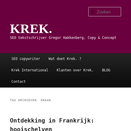
Spring
Spring
naar
naar
Zoe
de
de
KREK.
primaire
secundaire
inhoud
inhoud
SEO tekstschrijver Gregor Hakkenberg, Copy & Concept
Hoofdmenu
SEO copywriter
Wat doet Krek. ?
Krek International
Klanten over Krek.
BLOG
Contact
TAG ARCHIEVEN:
GRAAN
Ontdekking in Frankrijk:
hooischelven