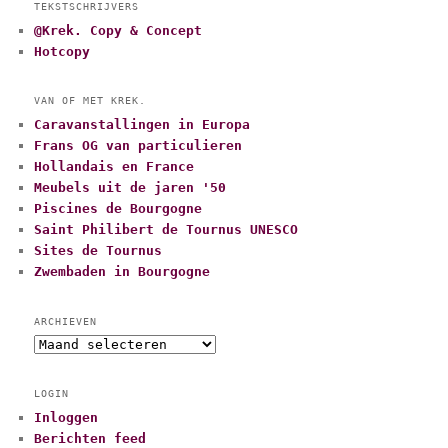
TEKSTSCHRIJVERS
@Krek. Copy & Concept
Hotcopy
VAN OF MET KREK.
Caravanstallingen in Europa
Frans OG van particulieren
Hollandais en France
Meubels uit de jaren '50
Piscines de Bourgogne
Saint Philibert de Tournus UNESCO
Sites de Tournus
Zwembaden in Bourgogne
ARCHIEVEN
A
r
c
LOGIN
h
Inloggen
i
Berichten feed
e