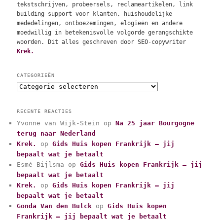
tekstschrijven, probeersels, reclameartikelen, link
building support voor klanten, huishoudelijke
mededelingen, ontboezemingen, elogieën en andere
moedwillig in betekenisvolle volgorde gerangschikte
woorden. Dit alles geschreven door SEO-copywriter
Krek.
CATEGORIEËN
C
a
t
RECENTE REACTIES
e
Yvonne van Wijk-Stein
op
Na 25 jaar Bourgogne
g
terug naar Nederland
o
r
Krek.
op
Gids Huis kopen Frankrijk – jij
i
bepaalt wat je betaalt
e
Esmé Bijlsma
op
Gids Huis kopen Frankrijk – jij
ë
bepaalt wat je betaalt
n
Krek.
op
Gids Huis kopen Frankrijk – jij
bepaalt wat je betaalt
Gonda Van den Bulck
op
Gids Huis kopen
Frankrijk – jij bepaalt wat je betaalt