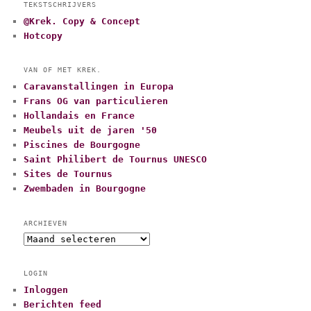
TEKSTSCHRIJVERS
@Krek. Copy & Concept
Hotcopy
VAN OF MET KREK.
Caravanstallingen in Europa
Frans OG van particulieren
Hollandais en France
Meubels uit de jaren '50
Piscines de Bourgogne
Saint Philibert de Tournus UNESCO
Sites de Tournus
Zwembaden in Bourgogne
ARCHIEVEN
A
r
c
LOGIN
h
Inloggen
i
Berichten feed
e