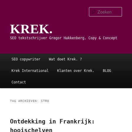
Spring
Spring
naar
naar
Zoe
de
de
KREK.
primaire
secundaire
inhoud
inhoud
SEO tekstschrijver Gregor Hakkenberg, Copy & Concept
Hoofdmenu
SEO copywriter
Wat doet Krek. ?
Krek International
Klanten over Krek.
BLOG
Contact
TAG ARCHIEVEN:
STRO
Ontdekking in Frankrijk:
hooischelven