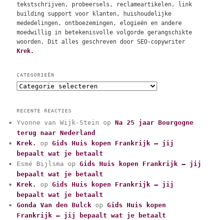
tekstschrijven, probeersels, reclameartikelen, link
building support voor klanten, huishoudelijke
mededelingen, ontboezemingen, elogieën en andere
moedwillig in betekenisvolle volgorde gerangschikte
woorden. Dit alles geschreven door SEO-copywriter
Krek.
CATEGORIEËN
C
a
t
RECENTE REACTIES
e
Yvonne van Wijk-Stein
op
Na 25 jaar Bourgogne
g
terug naar Nederland
o
r
Krek.
op
Gids Huis kopen Frankrijk – jij
i
bepaalt wat je betaalt
e
Esmé Bijlsma
op
Gids Huis kopen Frankrijk – jij
ë
bepaalt wat je betaalt
n
Krek.
op
Gids Huis kopen Frankrijk – jij
bepaalt wat je betaalt
Gonda Van den Bulck
op
Gids Huis kopen
Frankrijk – jij bepaalt wat je betaalt