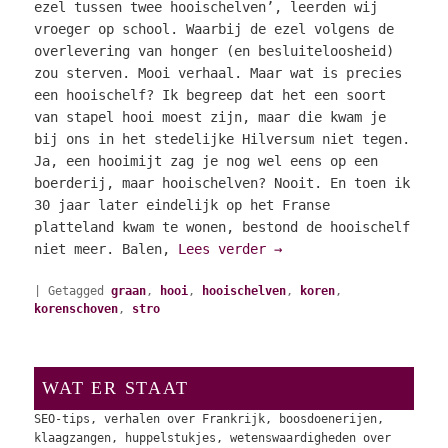
ezel tussen twee hooischelven’, leerden wij
vroeger op school. Waarbij de ezel volgens de
overlevering van honger (en besluiteloosheid)
zou sterven. Mooi verhaal. Maar wat is precies
een hooischelf? Ik begreep dat het een soort
van stapel hooi moest zijn, maar die kwam je
bij ons in het stedelijke Hilversum niet tegen.
Ja, een hooimijt zag je nog wel eens op een
boerderij, maar hooischelven? Nooit. En toen ik
30 jaar later eindelijk op het Franse
platteland kwam te wonen, bestond de hooischelf
niet meer. Balen,
Lees verder
→
|
Getagged
graan
,
hooi
,
hooischelven
,
koren
,
korenschoven
,
stro
WAT ER STAAT
SEO-tips, verhalen over Frankrijk, boosdoenerijen,
klaagzangen, huppelstukjes, wetenswaardigheden over