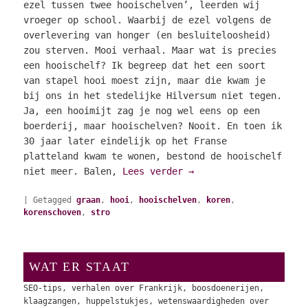
ezel tussen twee hooischelven’, leerden wij
vroeger op school. Waarbij de ezel volgens de
overlevering van honger (en besluiteloosheid)
zou sterven. Mooi verhaal. Maar wat is precies
een hooischelf? Ik begreep dat het een soort
van stapel hooi moest zijn, maar die kwam je
bij ons in het stedelijke Hilversum niet tegen.
Ja, een hooimijt zag je nog wel eens op een
boerderij, maar hooischelven? Nooit. En toen ik
30 jaar later eindelijk op het Franse
platteland kwam te wonen, bestond de hooischelf
niet meer. Balen,
Lees verder
→
|
Getagged
graan
,
hooi
,
hooischelven
,
koren
,
korenschoven
,
stro
WAT ER STAAT
SEO-tips, verhalen over Frankrijk, boosdoenerijen,
klaagzangen, huppelstukjes, wetenswaardigheden over