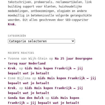
tekstschrijven, probeersels, reclameartikelen, link
building support voor klanten, huishoudelijke
mededelingen, ontboezemingen, elogieën en andere
moedwillig in betekenisvolle volgorde gerangschikte
woorden. Dit alles geschreven door SEO-copywriter
Krek.
CATEGORIEËN
C
a
t
RECENTE REACTIES
e
Yvonne van Wijk-Stein
op
Na 25 jaar Bourgogne
g
terug naar Nederland
o
r
Krek.
op
Gids Huis kopen Frankrijk – jij
i
bepaalt wat je betaalt
e
Esmé Bijlsma
op
Gids Huis kopen Frankrijk – jij
ë
bepaalt wat je betaalt
n
Krek.
op
Gids Huis kopen Frankrijk – jij
bepaalt wat je betaalt
Gonda Van den Bulck
op
Gids Huis kopen
Frankrijk – jij bepaalt wat je betaalt