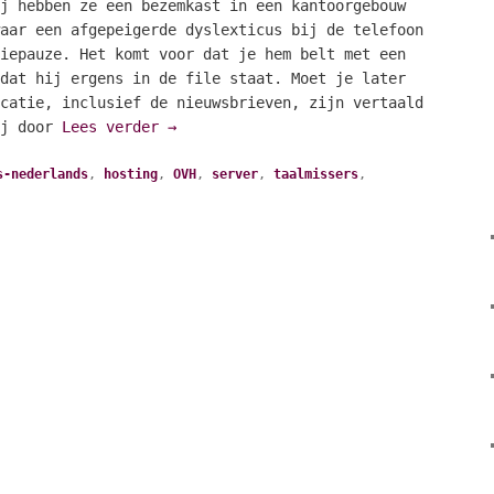
j hebben ze een bezemkast in een kantoorgebouw
aar een afgepeigerde dyslexticus bij de telefoon
iepauze. Het komt voor dat je hem belt met een
dat hij ergens in de file staat. Moet je later
catie, inclusief de nieuwsbrieven, zijn vertaald
ij door
Lees verder
→
s-nederlands
,
hosting
,
OVH
,
server
,
taalmissers
,