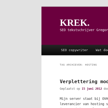
Spring
Spring
naar
naar
de
de
KREK.
primaire
secundaire
inhoud
inhoud
SEO tekstschrijver Gregor
Hoofdmenu
SEO copywriter
Wat do
TAG ARCHIEVEN:
HOSTING
Verplettering mo
Geplaatst op
15 juni 2012
do
Mijn server staat bij OVH
leverancier van hosting s