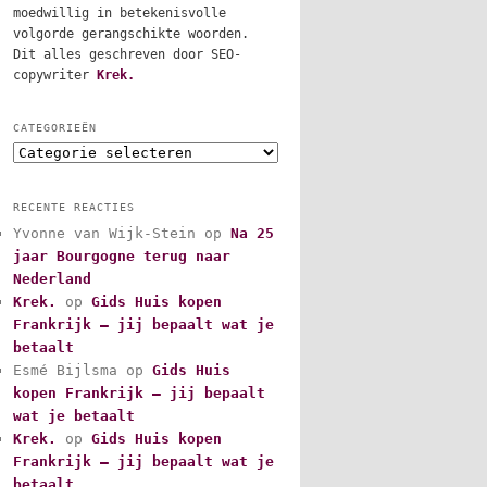
moedwillig in betekenisvolle
volgorde gerangschikte woorden.
Dit alles geschreven door SEO-
copywriter
Krek.
CATEGORIEËN
C
a
t
RECENTE REACTIES
e
Yvonne van Wijk-Stein
op
Na 25
g
jaar Bourgogne terug naar
o
r
Nederland
i
Krek.
op
Gids Huis kopen
e
Frankrijk – jij bepaalt wat je
ë
betaalt
n
Esmé Bijlsma
op
Gids Huis
kopen Frankrijk – jij bepaalt
wat je betaalt
Krek.
op
Gids Huis kopen
Frankrijk – jij bepaalt wat je
betaalt