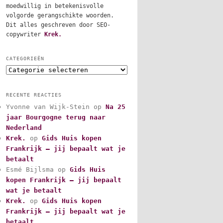
moedwillig in betekenisvolle
volgorde gerangschikte woorden.
Dit alles geschreven door SEO-
copywriter
Krek.
CATEGORIEËN
C
a
t
RECENTE REACTIES
e
Yvonne van Wijk-Stein
op
Na 25
g
jaar Bourgogne terug naar
o
r
Nederland
i
Krek.
op
Gids Huis kopen
e
Frankrijk – jij bepaalt wat je
ë
betaalt
n
Esmé Bijlsma
op
Gids Huis
kopen Frankrijk – jij bepaalt
wat je betaalt
Krek.
op
Gids Huis kopen
Frankrijk – jij bepaalt wat je
betaalt