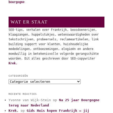
bourgogne
WAT ER STAAT
SEO-tips, verhalen over Frankrijk, boosdoenerijen,
klaagzangen, huppelstukjes, wetenswaardigheden over
tekstschrijven, probeersels, reclameartikelen, link
building support voor klanten, huishoudelijke
mededelingen, ontboezemingen, elogieën en andere
moedwillig in betekenisvolle volgorde gerangschikte
woorden. Dit alles geschreven door SEO-copywriter
Krek.
CATEGORIEËN
C
a
t
RECENTE REACTIES
e
Yvonne van Wijk-Stein
op
Na 25 jaar Bourgogne
g
terug naar Nederland
o
r
Krek.
op
Gids Huis kopen Frankrijk – jij