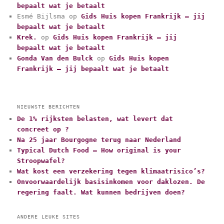
i
bepaalt wat je betaalt
e
Esmé Bijlsma
op
Gids Huis kopen Frankrijk – jij
ë
bepaalt wat je betaalt
n
Krek.
op
Gids Huis kopen Frankrijk – jij
bepaalt wat je betaalt
Gonda Van den Bulck
op
Gids Huis kopen
Frankrijk – jij bepaalt wat je betaalt
NIEUWSTE BERICHTEN
De 1% rijksten belasten, wat levert dat
concreet op ?
Na 25 jaar Bourgogne terug naar Nederland
Typical Dutch Food – How original is your
Stroopwafel?
Wat kost een verzekering tegen klimaatrisico’s?
Onvoorwaardelijk basisinkomen voor daklozen. De
regering faalt. Wat kunnen bedrijven doen?
ANDERE LEUKE SITES