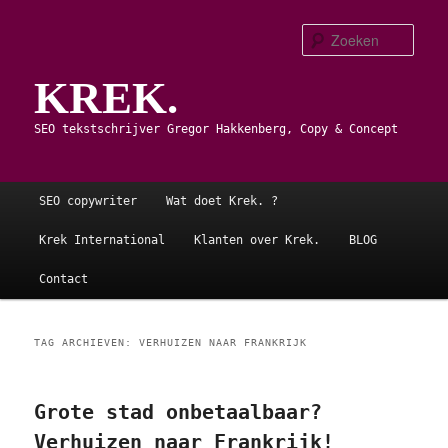
Spring
Spring
naar
naar
Zoe
de
de
KREK.
primaire
secundaire
inhoud
inhoud
SEO tekstschrijver Gregor Hakkenberg, Copy & Concept
Hoofdmenu
SEO copywriter
Wat doet Krek. ?
Krek International
Klanten over Krek.
BLOG
Contact
TAG ARCHIEVEN:
VERHUIZEN NAAR FRANKRIJK
Grote stad onbetaalbaar?
Verhuizen naar Frankrijk!