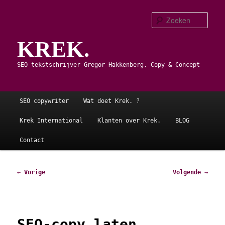
Spring
naar
Zoe
de
KREK.
primaire
inhoud
SEO tekstschrijver Gregor Hakkenberg, Copy & Concept
Hoofdmenu
SEO copywriter
Wat doet Krek. ?
Krek International
Klanten over Krek.
BLOG
Contact
Bericht
←
Vorige
Volgende
→
navigatie
SEO-copy laten