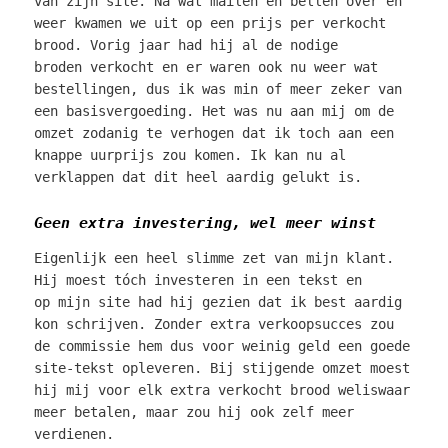
van zijn site. Na wat mailen en bellen over en
weer kwamen we uit op een prijs per verkocht
brood. Vorig jaar had hij al de nodige
broden verkocht en er waren ook nu weer wat
bestellingen, dus ik was min of meer zeker van
een basisvergoeding. Het was nu aan mij om de
omzet zodanig te verhogen dat ik toch aan een
knappe uurprijs zou komen. Ik kan nu al
verklappen dat dit heel aardig gelukt is.
Geen extra investering, wel meer winst
Eigenlijk een heel slimme zet van mijn klant.
Hij moest tóch investeren in een tekst en
op mijn site had hij gezien dat ik best aardig
kon schrijven. Zonder extra verkoopsucces zou
de commissie hem dus voor weinig geld een goede
site-tekst opleveren. Bij stijgende omzet moest
hij mij voor elk extra verkocht brood weliswaar
meer betalen, maar zou hij ook zelf meer
verdienen.