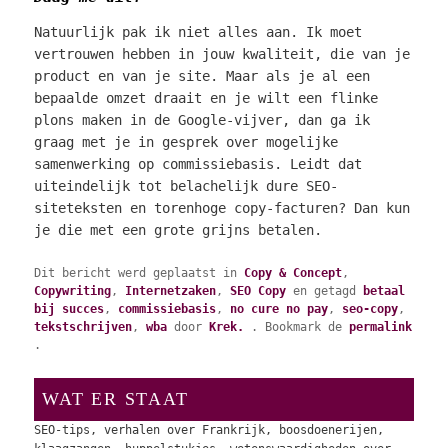
Natuurlijk pak ik niet alles aan. Ik moet
vertrouwen hebben in jouw kwaliteit, die van je
product en van je site. Maar als je al een
bepaalde omzet draait en je wilt een flinke
plons maken in de Google-vijver, dan ga ik
graag met je in gesprek over mogelijke
samenwerking op commissiebasis. Leidt dat
uiteindelijk tot belachelijk dure SEO-
siteteksten en torenhoge copy-facturen? Dan kun
je die met een grote grijns betalen.
Dit bericht werd geplaatst in
Copy & Concept
,
Copywriting
,
Internetzaken
,
SEO Copy
en getagd
betaal
bij succes
,
commissiebasis
,
no cure no pay
,
seo-copy
,
tekstschrijven
,
wba
door
Krek.
. Bookmark de
permalink
.
WAT ER STAAT
SEO-tips, verhalen over Frankrijk, boosdoenerijen,