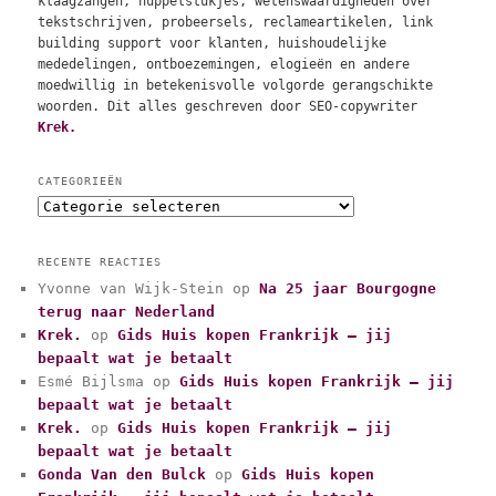
klaagzangen, huppelstukjes, wetenswaardigheden over
tekstschrijven, probeersels, reclameartikelen, link
building support voor klanten, huishoudelijke
mededelingen, ontboezemingen, elogieën en andere
moedwillig in betekenisvolle volgorde gerangschikte
woorden. Dit alles geschreven door SEO-copywriter
Krek.
CATEGORIEËN
C
a
t
RECENTE REACTIES
e
Yvonne van Wijk-Stein
op
Na 25 jaar Bourgogne
g
terug naar Nederland
o
r
Krek.
op
Gids Huis kopen Frankrijk – jij
i
bepaalt wat je betaalt
e
Esmé Bijlsma
op
Gids Huis kopen Frankrijk – jij
ë
bepaalt wat je betaalt
n
Krek.
op
Gids Huis kopen Frankrijk – jij
bepaalt wat je betaalt
Gonda Van den Bulck
op
Gids Huis kopen