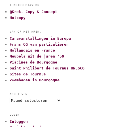
TEKSTSCHRIJVERS
@Krek. Copy & Concept
Hotcopy
VAN OF MET KREK.
Caravanstallingen in Europa
Frans OG van particulieren
Hollandais en France
Meubels uit de jaren '50
Piscines de Bourgogne
Saint Philibert de Tournus UNESCO
Sites de Tournus
Zwembaden in Bourgogne
ARCHIEVEN
A
r
c
LOGIN
h
Inloggen
i