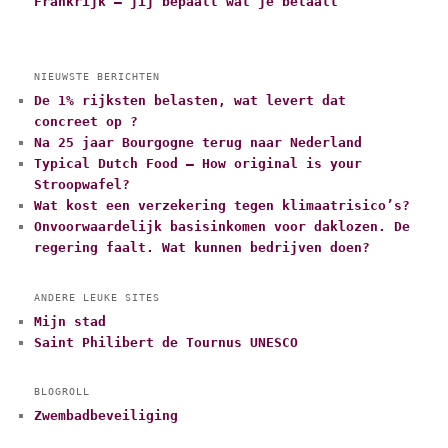
Frankrijk – jij bepaalt wat je betaalt
NIEUWSTE BERICHTEN
De 1% rijksten belasten, wat levert dat
concreet op ?
Na 25 jaar Bourgogne terug naar Nederland
Typical Dutch Food – How original is your
Stroopwafel?
Wat kost een verzekering tegen klimaatrisico’s?
Onvoorwaardelijk basisinkomen voor daklozen. De
regering faalt. Wat kunnen bedrijven doen?
ANDERE LEUKE SITES
Mijn stad
Saint Philibert de Tournus UNESCO
BLOGROLL
Zwembadbeveiliging