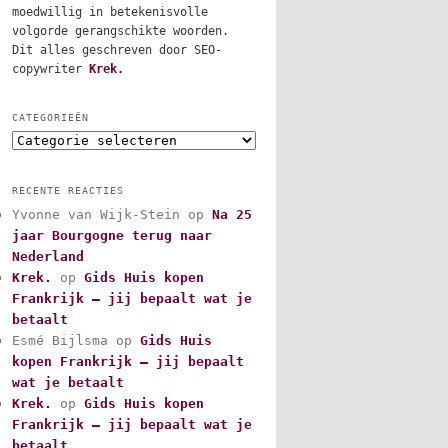
moedwillig in betekenisvolle
volgorde gerangschikte woorden.
Dit alles geschreven door SEO-
copywriter
Krek.
CATEGORIEËN
C
a
t
RECENTE REACTIES
e
Yvonne van Wijk-Stein
op
Na 25
g
jaar Bourgogne terug naar
o
r
Nederland
i
Krek.
op
Gids Huis kopen
e
Frankrijk – jij bepaalt wat je
ë
betaalt
n
Esmé Bijlsma
op
Gids Huis
kopen Frankrijk – jij bepaalt
wat je betaalt
Krek.
op
Gids Huis kopen
Frankrijk – jij bepaalt wat je
betaalt