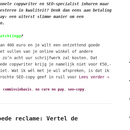
onele copywriter en SEO-specialist inhuren maar
esteren in kwaliteit? Denk dan eens aan betaling
ay: een uiterst slimme manier om een
n.
atchiingg
?
an 400 euro en je wilt een ontzettend goede
et vullen van je online winkel of andere
 zo’n acht uur schrijfwerk zal kosten. Dat
ede copywriter krijg je namelijk niet voor €50,-
iet. Wat ik wél met je wil afspreken, is dat ik
wrochte SEO-copy geef in ruil voor
Lees verder
→
,
commissiebasis
,
no cure no pay
,
seo-copy
,
oede reclame: Vertel de