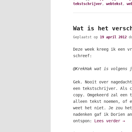
tekstschrijver
,
webtekst
,
we
Wat is het versc
Geplaatst op
19 april 2012
d
Deze week kreeg ik een vr
schreef:
@KrekHak wat is volgens j
Gek. Nooit over nagedacht
een tekstschrijver. Als c
copy. Omgekeerd zal een t
alleen tekst noemen, of e
weet het niet. Je zou het
nadenken gaf ik Dorien an
ontspon:
Lees verder
→