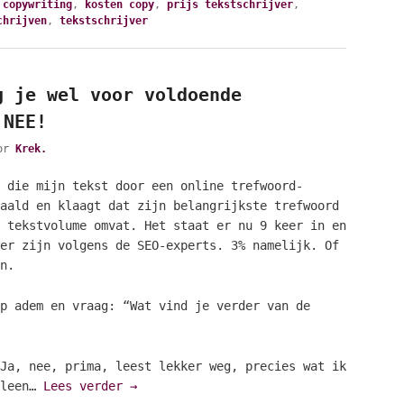
,
copywriting
,
kosten copy
,
prijs tekstschrijver
,
chrijven
,
tekstschrijver
g je wel voor voldoende
 NEE!
or
Krek.
 die mijn tekst door een online trefwoord-
aald en klaagt dat zijn belangrijkste trefwoord
 tekstvolume omvat. Het staat er nu 9 keer in en
er zijn volgens de SEO-experts. 3% namelijk. Of
n.
p adem en vraag: “Wat vind je verder van de
Ja, nee, prima, leest lekker weg, precies wat ik
lleen…
Lees verder
→