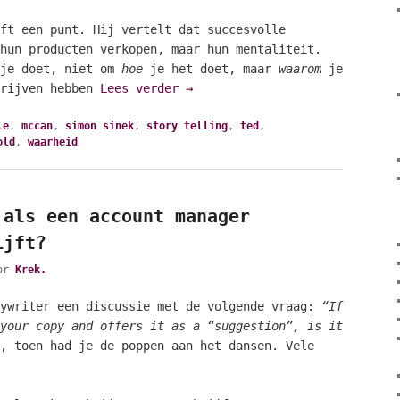
ft een punt. Hij vertelt dat succesvolle
hun producten verkopen, maar hun mentaliteit.
je doet, niet om
hoe
je het doet, maar
waarom
je
drijven hebben
Lees verder
→
le
,
mccan
,
simon sinek
,
story telling
,
ted
,
old
,
waarheid
 als een account manager
ijft?
or
Krek.
pywriter een discussie met de volgende vraag:
“If
your copy and offers it as a “suggestion”, is it
, toen had je de poppen aan het dansen. Vele