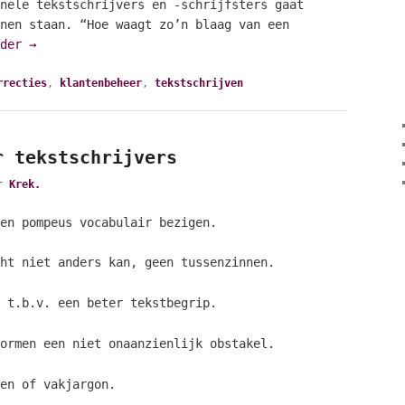
nele tekstschrijvers en -schrijfsters gaat
nen staan. “Hoe waagt zo’n blaag van een
rder
→
rrecties
,
klantenbeheer
,
tekstschrijven
r tekstschrijvers
or
Krek.
en pompeus vocabulair bezigen.
ht niet anders kan, geen tussenzinnen.
 t.b.v. een beter tekstbegrip.
ormen een niet onaanzienlijk obstakel.
en of vakjargon.