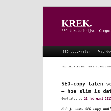
Spring
Spring
naar
naar
de
de
KREK.
primaire
secundaire
inhoud
inhoud
SEO tekstschrijver Gregor
Hoofdmenu
SEO copywriter
Wat do
TAG ARCHIEVEN:
TEKSTSCHRIJVE
SEO-copy laten s
– hoe slim is da
Geplaatst op
21 februari 201
Heb je soms SEO-copy nodi