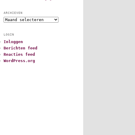
ARCHIEVEN
A
r
c
LOGIN
h
Inloggen
i
Berichten feed
e
v
Reacties feed
e
WordPress.org
n