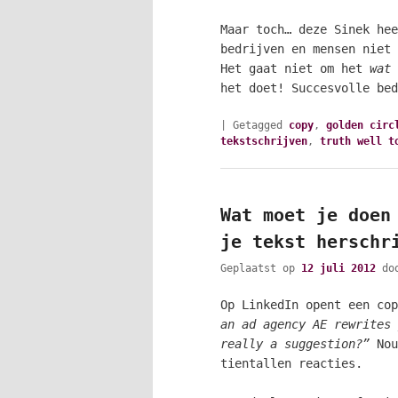
Maar toch… deze Sinek hee
bedrijven en mensen niet 
Het gaat niet om het
wat
het doet! Succesvolle be
|
Getagged
copy
,
golden circ
tekstschrijven
,
truth well t
Wat moet je doen
je tekst herschr
Geplaatst op
12 juli 2012
do
Op LinkedIn opent een co
an ad agency AE rewrites 
really a suggestion?”
Nou
tientallen reacties.