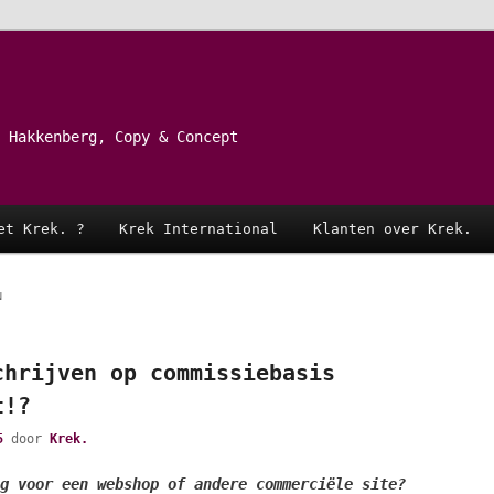
 Hakkenberg, Copy & Concept
et Krek. ?
Krek International
Klanten over Krek.
N
chrijven op commissiebasis
t!?
5
door
Krek.
g voor een webshop of andere commerciële site?