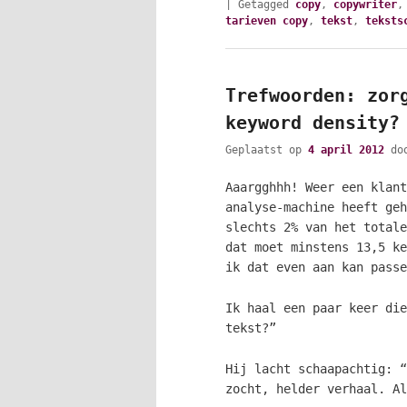
|
Getagged
copy
,
copywriter
tarieven copy
,
tekst
,
teksts
Trefwoorden: zor
keyword density?
Geplaatst op
4 april 2012
do
Aaargghhh! Weer een klant
analyse-machine heeft geh
slechts 2% van het totale
dat moet minstens 13,5 ke
ik dat even aan kan passe
Ik haal een paar keer die
tekst?”
Hij lacht schaapachtig: “
zocht, helder verhaal. A