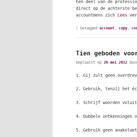
Een deel van de professio
direct op de achterste be
accountmens zich
Lees ve
|
Getagged
account
,
copy
,
co
Tien geboden voo
Geplaatst op
20 mei 2012
do
1. Gij zult geen overdrev
2. Gebruik, tenzij het éc
3. Schrijf woorden voluit
4. Dubbele ontkenningen v
5. Gebruik geen anakoloet