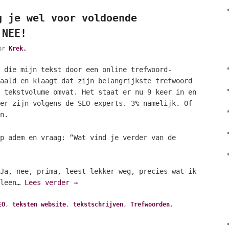
g je wel voor voldoende
 NEE!
or
Krek.
 die mijn tekst door een online trefwoord-
aald en klaagt dat zijn belangrijkste trefwoord
 tekstvolume omvat. Het staat er nu 9 keer in en
er zijn volgens de SEO-experts. 3% namelijk. Of
n.
p adem en vraag: “Wat vind je verder van de
Ja, nee, prima, leest lekker weg, precies wat ik
lleen…
Lees verder
→
EO
,
teksten website
,
tekstschrijven
,
Trefwoorden
,