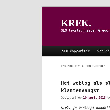
Spring
Spring
naar
naar
de
de
KREK.
primaire
secundaire
inhoud
inhoud
SEO tekstschrijver Gregor
Hoofdmenu
SEO copywriter
Wat do
TAG ARCHIEVEN:
TREFWOORDEN
Het weblog als s
klantenvangst
Geplaatst op
10 april 2013
d
Stel, je verkoopt dakkoff