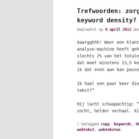
Trefwoorden: zor
keyword density?
Geplaatst op
4 april 2012
do
Aaargghhh! Weer een klant
analyse-machine heeft geh
slechts 2% van het totale
dat moet minstens 13,5 ke
ik dat even aan kan passe
Ik haal een paar keer die
tekst?”
Hij lacht schaapachtig: “
zocht, helder verhaal. A
|
Getagged
copy
,
keywords
,
S
webtekst
,
webteksten