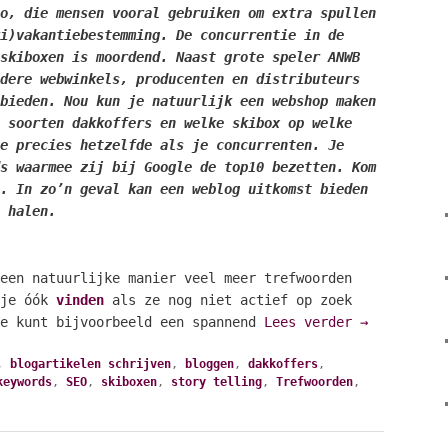
o, die mensen vooral gebruiken om extra spullen
i)vakantiebestemming. De concurrentie in de
skiboxen is moordend. Naast grote speler ANWB
dere webwinkels, producenten en distributeurs
bieden. Nou kun je natuurlijk een webshop maken
 soorten dakkoffers en welke skibox op welke
e precies hetzelfde als je concurrenten. Je
s waarmee zij bij Google de top10 bezetten. Kom
. In zo’n geval kan een weblog uitkomst bieden
 halen.
een natuurlijke manier veel meer trefwoorden
 je óók
vinden
als ze nog niet actief op zoek
Je kunt bijvoorbeeld een spannend
Lees verder
→
,
blogartikelen schrijven
,
bloggen
,
dakkoffers
,
keywords
,
SEO
,
skiboxen
,
story telling
,
Trefwoorden
,