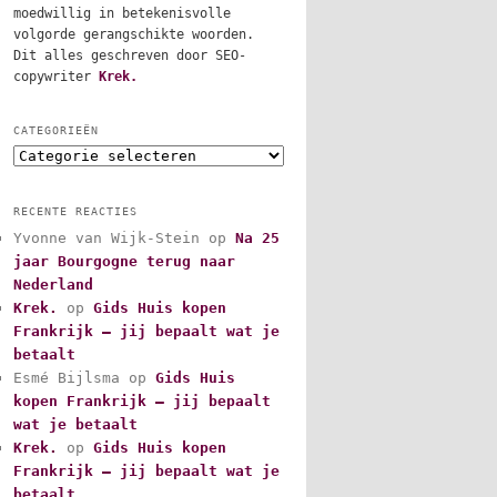
moedwillig in betekenisvolle
volgorde gerangschikte woorden.
Dit alles geschreven door SEO-
copywriter
Krek.
CATEGORIEËN
C
a
t
RECENTE REACTIES
e
Yvonne van Wijk-Stein
op
Na 25
g
jaar Bourgogne terug naar
o
r
Nederland
i
Krek.
op
Gids Huis kopen
e
Frankrijk – jij bepaalt wat je
ë
betaalt
n
Esmé Bijlsma
op
Gids Huis
kopen Frankrijk – jij bepaalt
wat je betaalt
Krek.
op
Gids Huis kopen
Frankrijk – jij bepaalt wat je
betaalt