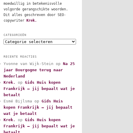
moedwillig in betekenisvolle
volgorde gerangschikte woorden.
Dit alles geschreven door SEO-
copywriter
Krek.
CATEGORIEËN
C
a
t
RECENTE REACTIES
e
Yvonne van Wijk-Stein
op
Na 25
g
jaar Bourgogne terug naar
o
r
Nederland
i
Krek.
op
Gids Huis kopen
e
Frankrijk – jij bepaalt wat je
ë
betaalt
n
Esmé Bijlsma
op
Gids Huis
kopen Frankrijk – jij bepaalt
wat je betaalt
Krek.
op
Gids Huis kopen
Frankrijk – jij bepaalt wat je
betaalt