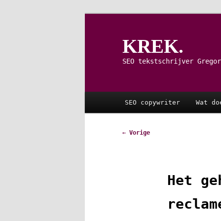
Spring
naar
de
KREK.
primaire
inhoud
SEO tekstschrijver Gregor
Hoofdmenu
SEO copywriter
Wat do
Bericht
←
Vorige
navigatie
Het ge
reclam