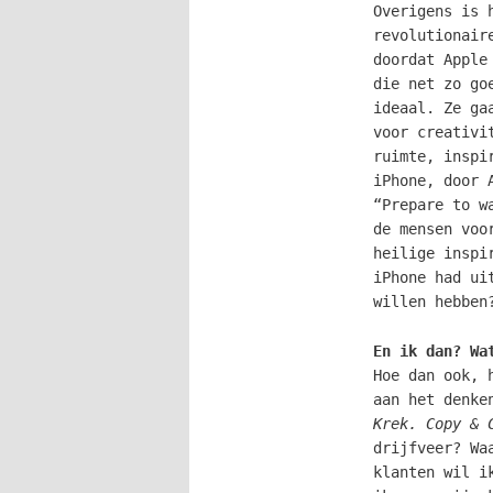
Overigens is 
revolutionair
doordat Apple
die net zo go
ideaal. Ze ga
voor creativi
ruimte, inspi
iPhone, door 
“Prepare to w
de mensen voo
heilige inspi
iPhone had ui
willen hebben
En ik dan? Wa
Hoe dan ook, 
aan het denke
Krek. Copy & 
drijfveer? Wa
klanten wil i