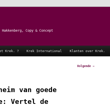
 Hakkenberg, Copy & Concept
et Krek. ?
Krek International
Klanten over Krek.
Volgende
→
heim van goede
e: Vertel de