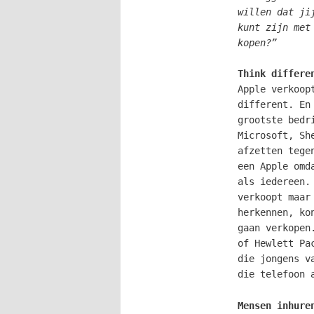
willen dat ji
kunt zijn met
kopen?”
Think differe
Apple verkoop
different. En
grootste bedr
Microsoft, Sh
afzetten tege
een Apple omd
als iedereen.
verkoopt maar
herkennen, ko
gaan verkopen
of Hewlett Pa
die jongens v
die telefoon 
Mensen inhure