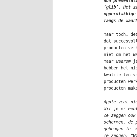
hun presentat
‘glib’. Het z
oppervlakkige
langs de waar
Maar toch… de
dat succesvol
producten ver
niet om het
w
maar
waarom
je
hebben
het ni
kwaliteiten v
producten wer
producten mak
Apple zegt ni
Wil je er een
Ze zeggen ook
schermen, de 
geheugen in. 
Ze zeggen: “W