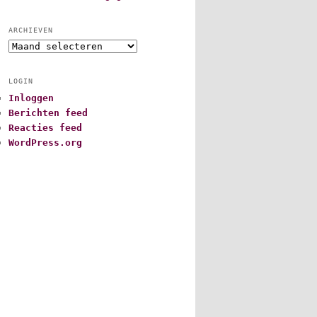
ARCHIEVEN
A
r
c
LOGIN
h
Inloggen
i
Berichten feed
e
v
Reacties feed
e
WordPress.org
n