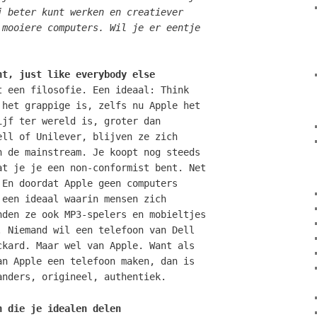
j beter kunt werken en creatiever
 mooiere computers. Wil je er eentje
nt, just like everybody else
t een filosofie. Een ideaal: Think
 het grappige is, zelfs nu Apple het
ijf ter wereld is, groter dan
ell of Unilever, blijven ze zich
n de mainstream. Je koopt nog steeds
at je je een non-conformist bent. Net
 En doordat Apple geen computers
 een ideaal waarin mensen zich
nden ze ook MP3-spelers en mobieltjes
. Niemand wil een telefoon van Dell
ckard. Maar wel van Apple. Want als
an Apple een telefoon maken, dan is
anders, origineel, authentiek.
n die je idealen delen