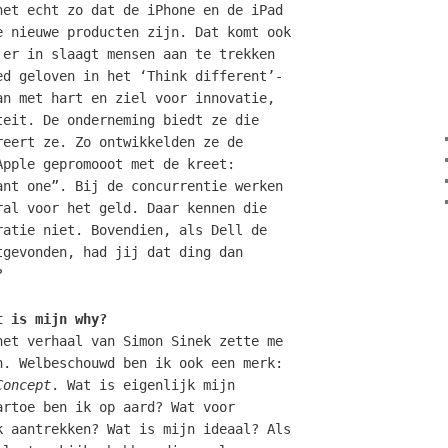
het echt zo dat de iPhone en de iPad
e nieuwe producten zijn. Dat komt ook
 er in slaagt mensen aan te trekken
ed geloven in het ‘Think different’-
an met hart en ziel voor innovatie,
teit. De onderneming biedt ze die
reert ze. Zo ontwikkelden ze de
Apple gepromooot met de kreet:
ant one”. Bij de concurrentie werken
ral voor het geld. Daar kennen die
ratie niet. Bovendien, als Dell de
tgevonden, had jij dat ding dan
?
t is mijn why?
het verhaal van Simon Sinek zette me
n. Welbeschouwd ben ik ook een merk:
Concept
. Wat is eigenlijk mijn
artoe ben ik op aard? Wat voor
k aantrekken? Wat is mijn ideaal? Als