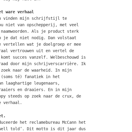
et ware verhaal
n vinden mijn schrijfstijl te
ou niet van opschepperij, met veel
 naamwoorden. Als je product sterk
b je dat niet nodig. Dan volstaat
e vertellen wat je doelgroep er mee
raal vertrouwen uit en vertel de
 komt succes vanzelf. Welbeschouwd is
raad door mijn schrijverscarrière. Ik
 zoek naar de waarheid. In mijn
 (soms té) fanatiek in het
an laaghartige leugenaars,
raaiers en draaiers. En in mijn
opy steeds op zoek naar de crux, de
e verhaal.
et.
duceerde het reclamebureau McCann het
well told’. Dit motto is dit jaar dus