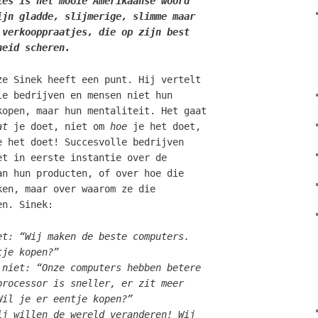
ies is het mooie Amerikaanse woord
ijn gladde, slijmerige, slimme maar
 verkooppraatjes, die op zijn best
heid scheren.
ze Sinek heeft een punt. Hij vertelt
le bedrijven en mensen niet hun
kopen, maar hun mentaliteit. Het gaat
at
je doet, niet om
hoe
je het doet,
 het doet! Succesvolle bedrijven
et in eerste instantie over de
an hun producten, of over hoe die
ken, maar over waarom ze die
en. Sinek:
et: “Wij maken de beste computers.
tje kopen?”
 niet: “Onze computers hebben betere
processor is sneller, er zit meer
Wil je er eentje kopen?”
ij willen de wereld veranderen! Wij