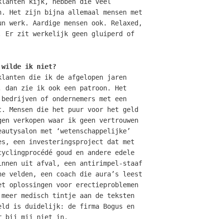
klanten kijk, hebben die veel
n. Het zijn bijna allemaal mensen met
un werk. Aardige mensen ook. Relaxed,
. Er zit werkelijk geen gluiperd of
!
 wilde ik niet?
klanten die ik de afgelopen jaren
, dan zie ik ook een patroon. Het
 bedrijven of ondernemers met een
t. Mensen die het puur voor het geld
gen verkopen waar ik geen vertrouwen
eautysalon met ‘wetenschappelijke’
es, een investeringsproject dat met
cyclingprocédé goud en andere edele
innen uit afval, een antirimpel-staaf
he velden, een coach die aura’s leest
et oplossingen voor erectieproblemen
 meer medisch tintje aan de teksten
eld is duidelijk: de firma Bogus en
r bij mij niet in.