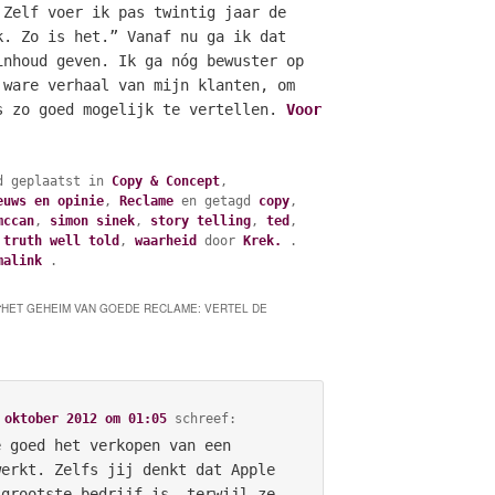
 Zelf voer ik pas twintig jaar de
k. Zo is het.” Vanaf nu ga ik dat
inhoud geven. Ik ga nóg bewuster op
 ware verhaal van mijn klanten, om
s zo goed mogelijk te vertellen.
Voor
d geplaatst in
Copy & Concept
,
euws en opinie
,
Reclame
en getagd
copy
,
mccan
,
simon sinek
,
story telling
,
ted
,
,
truth well told
,
waarheid
door
Krek.
.
malink
.
“
HET GEHEIM VAN GOEDE RECLAME: VERTEL DE
 oktober 2012 om 01:05
schreef:
e goed het verkopen van een
werkt. Zelfs jij denkt dat Apple
 grootste bedrijf is, terwijl ze