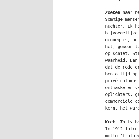
Zoeken naar h
Sommige mense
nuchter. Ik h
bijvoegelijke
genoeg is, he
het, gewoon t
op schiet. St
waarheid. Dan
dat de rode d
ben altijd op
privé-columns
ontmaskeren v
oplichters, g
commerciële c
kern, het war
Krek. Zo is h
In 1912 intro
motto ‘Truth 