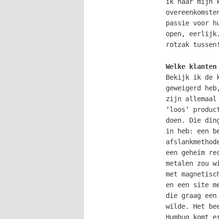
ik naar mijn 
overeenkomste
passie voor h
open, eerlijk
rotzak tussen
Welke klanten
Bekijk ik de 
geweigerd heb
zijn allemaal
‘loos’ produc
doen. Die din
in heb: een b
afslankmethod
een geheim re
metalen zou w
met magnetisc
en een site m
die graag een
wilde. Het be
Humbug komt e