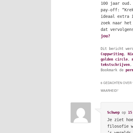
100 jaar oud.
pay-off: “Kre
ideaal extra 
zoek naar het
dat vervolgen
jou?
Dit bericht wer
Copywriting
,
Ni
golden circle
,
tekstschrijven
Bookmark de
per
6 GEDACHTEN OVER 
WAARHEID!
”
Schwep
op
15
Je ziet ho
filosofie 
’s werelds