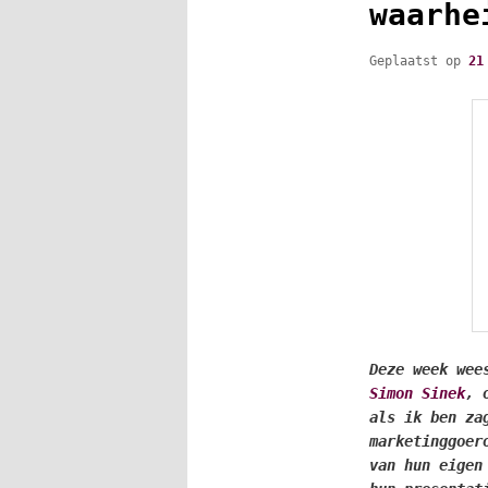
waarhe
Geplaatst op
21
Deze week wee
Simon Sinek
, 
als ik ben za
marketinggoer
van hun eigen