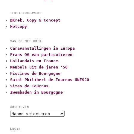
TEKSTSCHRIJVERS
@Krek. Copy & Concept
Hotcopy
VAN OF MET KREK.
Caravanstallingen in Europa
Frans OG van particulieren
Hollandais en France
Meubels uit de jaren '50
Piscines de Bourgogne
Saint Philibert de Tournus UNESCO
Sites de Tournus
Zwembaden in Bourgogne
ARCHIEVEN
A
r
c
LOGIN
h