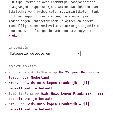
SEO-tips, verhalen over Frankrijk, boosdoenerijen,
klaagzangen, huppelstukjes, wetenswaardigheden over
tekstschrijven, probeersels, reclameartikelen, link
building support voor klanten, huishoudelijke
mededelingen, ontboezemingen, elogieën en andere
moedwillig in betekenisvolle volgorde gerangschikte
woorden. Dit alles geschreven door SEO-copywriter
Krek.
CATEGORIEËN
C
a
t
RECENTE REACTIES
e
Yvonne van Wijk-Stein
op
Na 25 jaar Bourgogne
g
terug naar Nederland
o
r
Krek.
op
Gids Huis kopen Frankrijk – jij
i
bepaalt wat je betaalt
e
Esmé Bijlsma
op
Gids Huis kopen Frankrijk – jij
ë
bepaalt wat je betaalt
n
Krek.
op
Gids Huis kopen Frankrijk – jij
bepaalt wat je betaalt