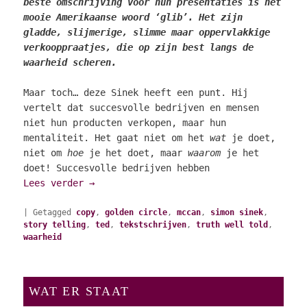
beste omschrijving voor hun presentaties is het
mooie Amerikaanse woord ‘glib’. Het zijn
gladde, slijmerige, slimme maar oppervlakkige
verkooppraatjes, die op zijn best langs de
waarheid scheren.
Maar toch… deze Sinek heeft een punt. Hij
vertelt dat succesvolle bedrijven en mensen
niet hun producten verkopen, maar hun
mentaliteit. Het gaat niet om het
wat
je doet,
niet om
hoe
je het doet, maar
waarom
je het
doet! Succesvolle bedrijven hebben
Lees verder
→
|
Getagged
copy
,
golden circle
,
mccan
,
simon sinek
,
story telling
,
ted
,
tekstschrijven
,
truth well told
,
waarheid
WAT ER STAAT