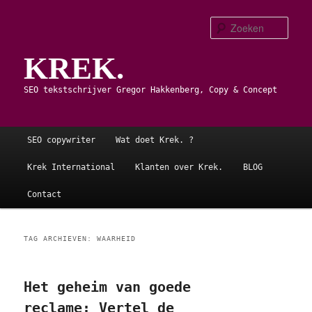
Spring
Spring
naar
naar
Zoe
de
de
KREK.
primaire
secundaire
inhoud
inhoud
SEO tekstschrijver Gregor Hakkenberg, Copy & Concept
Hoofdmenu
SEO copywriter
Wat doet Krek. ?
Krek International
Klanten over Krek.
BLOG
Contact
TAG ARCHIEVEN:
WAARHEID
Het geheim van goede
reclame: Vertel de