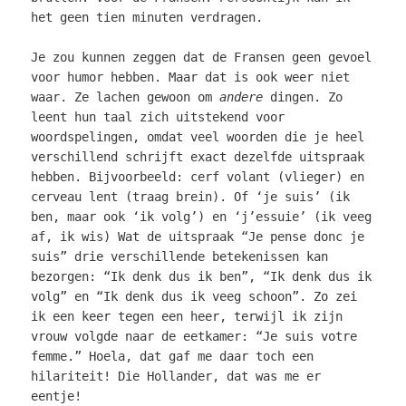
het geen tien minuten verdragen.
Je zou kunnen zeggen dat de Fransen geen gevoel
voor humor hebben. Maar dat is ook weer niet
waar. Ze lachen gewoon om
andere
dingen. Zo
leent hun taal zich uitstekend voor
woordspelingen, omdat veel woorden die je heel
verschillend schrijft exact dezelfde uitspraak
hebben. Bijvoorbeeld: cerf volant (vlieger) en
cerveau lent (traag brein). Of ‘je suis’ (ik
ben, maar ook ‘ik volg’) en ‘j’essuie’ (ik veeg
af, ik wis) Wat de uitspraak “Je pense donc je
suis” drie verschillende betekenissen kan
bezorgen: “Ik denk dus ik ben”, “Ik denk dus ik
volg” en “Ik denk dus ik veeg schoon”. Zo zei
ik een keer tegen een heer, terwijl ik zijn
vrouw volgde naar de eetkamer: “Je suis votre
femme.” Hoela, dat gaf me daar toch een
hilariteit! Die Hollander, dat was me er
eentje!