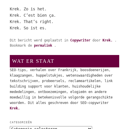
Krek. Zo is het.
Krek. C’est bien ça.
Krek. That’s right.
Krek. So ist es.
Dit bericht werd geplaatst in
Copywriter
door
Krek.
.
Bookmark de
permalink
.
WAT ER STAAT
SEO-tips, verhalen over Frankrijk, boosdoenerijen,
klaagzangen, huppelstukjes, wetenswaardigheden over
tekstschrijven, probeersels, reclameartikelen, link
building support voor klanten, huishoudelijke
mededelingen, ontboezemingen, elogieën en andere
moedwillig in betekenisvolle volgorde gerangschikte
woorden. Dit alles geschreven door SEO-copywriter
Krek.
CATEGORIEËN
C