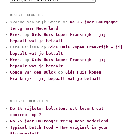
a
t
RECENTE REACTIES
e
Yvonne van Wijk-Stein
op
Na 25 jaar Bourgogne
g
terug naar Nederland
o
r
Krek.
op
Gids Huis kopen Frankrijk – jij
i
bepaalt wat je betaalt
e
Esmé Bijlsma
op
Gids Huis kopen Frankrijk – jij
ë
bepaalt wat je betaalt
n
Krek.
op
Gids Huis kopen Frankrijk – jij
bepaalt wat je betaalt
Gonda Van den Bulck
op
Gids Huis kopen
Frankrijk – jij bepaalt wat je betaalt
NIEUWSTE BERICHTEN
De 1% rijksten belasten, wat levert dat
concreet op ?
Na 25 jaar Bourgogne terug naar Nederland
Typical Dutch Food – How original is your
Stroopwafel?