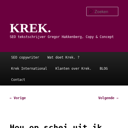
Spring
naar
Zoe
de
KREK.
primaire
inhoud
SEO tekstschrijver Gregor Hakkenberg, Copy & Concept
Hoofdmenu
SEO copywriter
Wat doet Krek. ?
Krek International
Klanten over Krek.
BLOG
Contact
Bericht
←
Vorige
Volgende
→
navigatie
Hou op schei uit ik