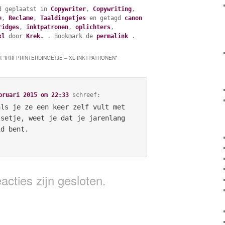
d geplaatst in
Copywriter
,
Copywriting
,
e
,
Reclame
,
Taaldingetjes
en getagd
canon
ridges
,
inktpatronen
,
oplichters
,
xl
door
Krek.
. Bookmark de
permalink
.
 “
IRRI PRINTERDINGETJE – XL INKTPATRONEN
”
bruari 2015 om 22:33
schreef:
als je ze een keer zelf vult met
lsetje, weet je dat je jarenlang
id bent.
acties zijn gesloten.