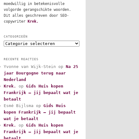
moedwillig in betekenisvolle
volgorde gerangschikte woorden.
Dit alles geschreven door SEO-
copywriter
Krek.
CATEGORIEËN
C
a
t
RECENTE REACTIES
e
Yvonne van Wijk-Stein
op
Na 25
g
jaar Bourgogne terug naar
o
r
Nederland
i
Krek.
op
Gids Huis kopen
e
Frankrijk – jij bepaalt wat je
ë
betaalt
n
Esmé Bijlsma
op
Gids Huis
kopen Frankrijk – jij bepaalt
wat je betaalt
Krek.
op
Gids Huis kopen
Frankrijk – jij bepaalt wat je
betaalt