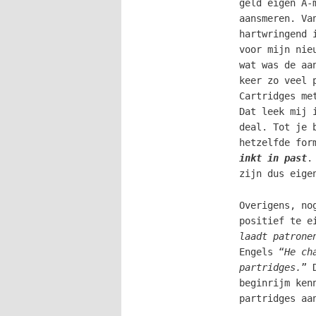
geld eigen A-
aansmeren. Va
hartwringend 
voor mijn nie
wat was de aa
keer zo veel 
Cartridges me
Dat leek mij 
deal. Tot je
hetzelfde for
inkt in past
.
zijn dus eige
Overigens, no
positief te e
laadt patrone
Engels “
He ch
partridges.
” 
beginrijm ken
partridges aa