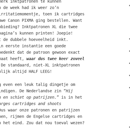
merk inktpatronen te kunnen
n de week had ik weer zo’n
irritatiemomentje, toen ik cartridges
uwe Canon PIXMA ging bestellen. Want
nbieding? Inktpatronen XL die twee
pagina’s kunnen printen! Joepie!
t de dubbele hoeveelheid inkt.
in eerste instantie een goede
 bedenkt
dat de patroon gewoon exact
maat heeft,
waar dus twee keer zoveel
 De standaard, niet-XL inktpatronen
nlijk altijd HALF LEEG!
g even een leuk talig dingetje om
indigen. De Nederlandse zin “
Hij
n en schiet op patrijzen.
” is in het
arges cartridges and shoots
Dus waar onze patronen en patrijzen
nen, rijmen de Engelse cartridges en
n het eind. Zou dat nou toeval wezen?