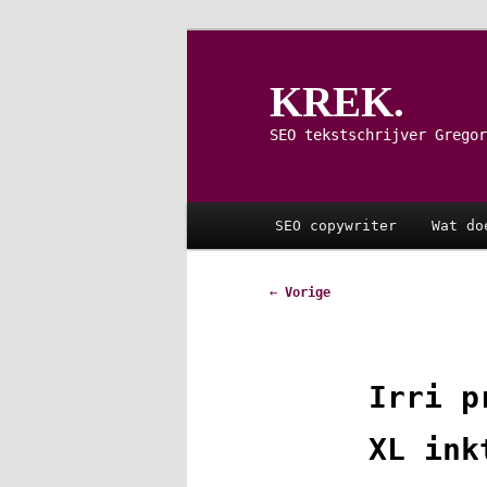
Spring
naar
de
KREK.
primaire
inhoud
SEO tekstschrijver Gregor
Hoofdmenu
SEO copywriter
Wat do
Bericht
←
Vorige
navigatie
Irri p
XL ink