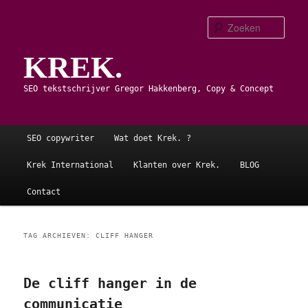
Spring
Spring
naar
naar
Zoe
de
de
KREK.
primaire
secundaire
inhoud
inhoud
SEO tekstschrijver Gregor Hakkenberg, Copy & Concept
Hoofdmenu
SEO copywriter
Wat doet Krek. ?
Krek International
Klanten over Krek.
BLOG
Contact
TAG ARCHIEVEN:
CLIFF HANGER
De cliff hanger in de
communicatie