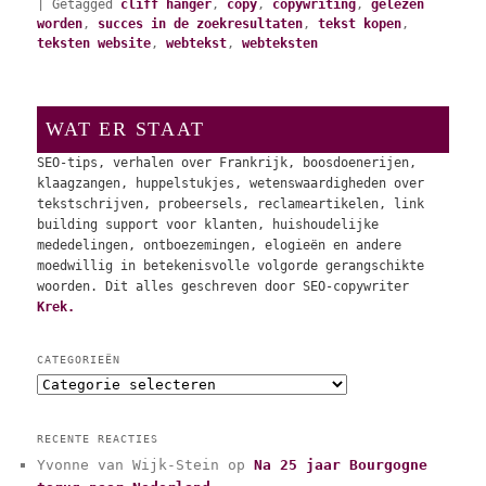
|
Getagged
cliff hanger
,
copy
,
copywriting
,
gelezen
worden
,
succes in de zoekresultaten
,
tekst kopen
,
teksten website
,
webtekst
,
webteksten
WAT ER STAAT
SEO-tips, verhalen over Frankrijk, boosdoenerijen,
klaagzangen, huppelstukjes, wetenswaardigheden over
tekstschrijven, probeersels, reclameartikelen, link
building support voor klanten, huishoudelijke
mededelingen, ontboezemingen, elogieën en andere
moedwillig in betekenisvolle volgorde gerangschikte
woorden. Dit alles geschreven door SEO-copywriter
Krek.
CATEGORIEËN
C
a
t
RECENTE REACTIES
e
Yvonne van Wijk-Stein
op
Na 25 jaar Bourgogne
g