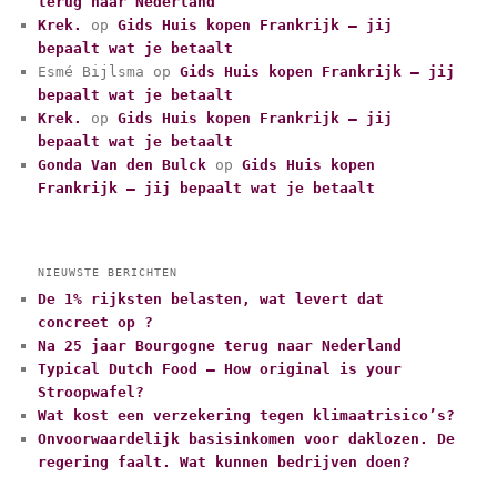
terug naar Nederland
o
r
Krek.
op
Gids Huis kopen Frankrijk – jij
i
bepaalt wat je betaalt
e
Esmé Bijlsma
op
Gids Huis kopen Frankrijk – jij
ë
bepaalt wat je betaalt
n
Krek.
op
Gids Huis kopen Frankrijk – jij
bepaalt wat je betaalt
Gonda Van den Bulck
op
Gids Huis kopen
Frankrijk – jij bepaalt wat je betaalt
NIEUWSTE BERICHTEN
De 1% rijksten belasten, wat levert dat
concreet op ?
Na 25 jaar Bourgogne terug naar Nederland
Typical Dutch Food – How original is your
Stroopwafel?
Wat kost een verzekering tegen klimaatrisico’s?
Onvoorwaardelijk basisinkomen voor daklozen. De
regering faalt. Wat kunnen bedrijven doen?