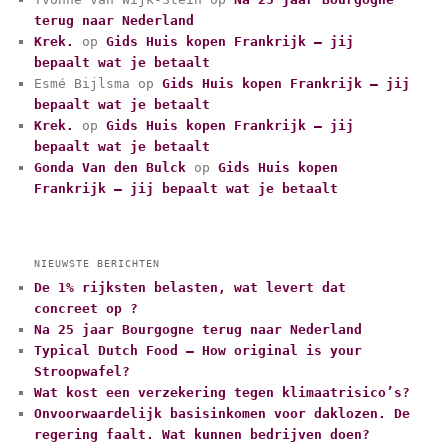
g
terug naar Nederland
o
r
Krek.
op
Gids Huis kopen Frankrijk – jij
i
bepaalt wat je betaalt
e
Esmé Bijlsma
op
Gids Huis kopen Frankrijk – jij
ë
bepaalt wat je betaalt
n
Krek.
op
Gids Huis kopen Frankrijk – jij
bepaalt wat je betaalt
Gonda Van den Bulck
op
Gids Huis kopen
Frankrijk – jij bepaalt wat je betaalt
NIEUWSTE BERICHTEN
De 1% rijksten belasten, wat levert dat
concreet op ?
Na 25 jaar Bourgogne terug naar Nederland
Typical Dutch Food – How original is your
Stroopwafel?
Wat kost een verzekering tegen klimaatrisico’s?
Onvoorwaardelijk basisinkomen voor daklozen. De
regering faalt. Wat kunnen bedrijven doen?