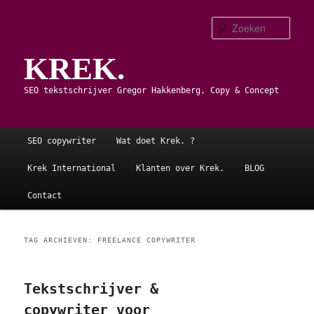
Spring
Spring
naar
naar
Zoe
de
de
KREK.
primaire
secundaire
inhoud
inhoud
SEO tekstschrijver Gregor Hakkenberg, Copy & Concept
Hoofdmenu
SEO copywriter
Wat doet Krek. ?
Krek International
Klanten over Krek.
BLOG
Contact
TAG ARCHIEVEN:
FREELANCE COPYWRITER
Tekstschrijver &
copywriter voor