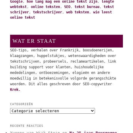
Google
,
hoe lang mag een online tekst zijn
,
lengte
webtekst
,
online teksten
,
SEO
,
tekst bureau
,
tekst
schrijver
,
tekstschrijver
,
web teksten
,
wie leest
online tekst
WAT ER STAAT
SEO-tips, verhalen over Frankrijk, boosdoenerijen,
klaagzangen, huppelstukjes, wetenswaardigheden over
tekstschrijven, probeersels, reclameartikelen, link
building support voor klanten, huishoudelijke
mededelingen, ontboezemingen, elogieën en andere
moedwillig in betekenisvolle volgorde gerangschikte
woorden. Dit alles geschreven door SEO-copywriter
Krek.
CATEGORIEËN
C
a
t
RECENTE REACTIES
e
Yvonne van Wijk-Stein
op
Na 25 jaar Bourgogne