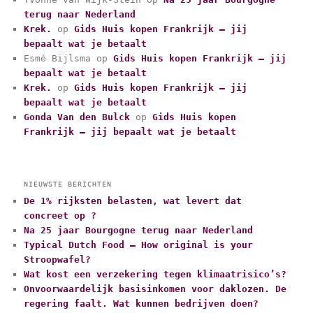
g
terug naar Nederland
o
r
Krek.
op
Gids Huis kopen Frankrijk – jij
i
bepaalt wat je betaalt
e
Esmé Bijlsma
op
Gids Huis kopen Frankrijk – jij
ë
bepaalt wat je betaalt
n
Krek.
op
Gids Huis kopen Frankrijk – jij
bepaalt wat je betaalt
Gonda Van den Bulck
op
Gids Huis kopen
Frankrijk – jij bepaalt wat je betaalt
NIEUWSTE BERICHTEN
De 1% rijksten belasten, wat levert dat
concreet op ?
Na 25 jaar Bourgogne terug naar Nederland
Typical Dutch Food – How original is your
Stroopwafel?
Wat kost een verzekering tegen klimaatrisico’s?
Onvoorwaardelijk basisinkomen voor daklozen. De
regering faalt. Wat kunnen bedrijven doen?