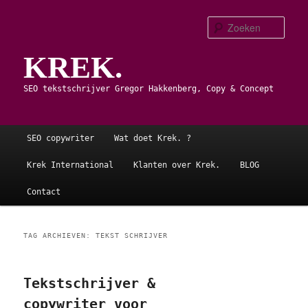
Spring
Spring
naar
naar
Zoe
de
de
KREK.
primaire
secundaire
inhoud
inhoud
SEO tekstschrijver Gregor Hakkenberg, Copy & Concept
Hoofdmenu
SEO copywriter
Wat doet Krek. ?
Krek International
Klanten over Krek.
BLOG
Contact
TAG ARCHIEVEN:
TEKST SCHRIJVER
Tekstschrijver &
copywriter voor