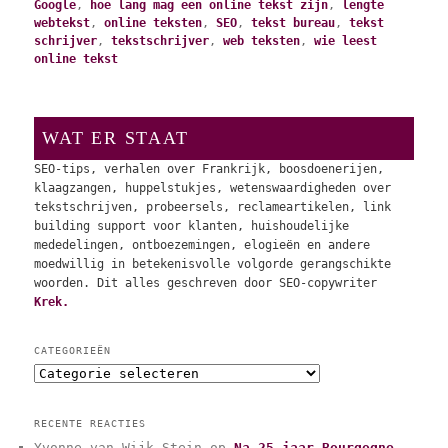
Google
,
hoe lang mag een online tekst zijn
,
lengte
webtekst
,
online teksten
,
SEO
,
tekst bureau
,
tekst
schrijver
,
tekstschrijver
,
web teksten
,
wie leest
online tekst
WAT ER STAAT
SEO-tips, verhalen over Frankrijk, boosdoenerijen,
klaagzangen, huppelstukjes, wetenswaardigheden over
tekstschrijven, probeersels, reclameartikelen, link
building support voor klanten, huishoudelijke
mededelingen, ontboezemingen, elogieën en andere
moedwillig in betekenisvolle volgorde gerangschikte
woorden. Dit alles geschreven door SEO-copywriter
Krek.
CATEGORIEËN
C
a
t
RECENTE REACTIES
e
Yvonne van Wijk-Stein
op
Na 25 jaar Bourgogne