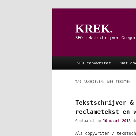
Spring
Spring
naar
naar
de
de
KREK.
primaire
secundaire
inhoud
inhoud
SEO tekstschrijver Gregor
Hoofdmenu
SEO copywriter
Wat do
TAG ARCHIEVEN:
WEB TEKSTEN
Tekstschrijver &
reclametekst en 
Geplaatst op
10 maart 2013
d
Als copywriter / tekstsch