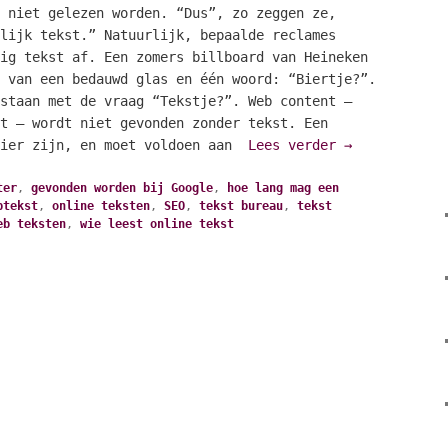
 niet gelezen worden. “Dus”, zo zeggen ze,
lijk tekst.” Natuurlijk, bepaalde reclames
ig tekst af. Een zomers billboard van Heineken
 van een bedauwd glas en één woord: “Biertje?”.
staan met de vraag “Tekstje?”. Web content –
t – wordt niet gevonden zonder tekst. Een
mier zijn, en moet voldoen aan
Lees verder
→
ter
,
gevonden worden bij Google
,
hoe lang mag een
btekst
,
online teksten
,
SEO
,
tekst bureau
,
tekst
eb teksten
,
wie leest online tekst