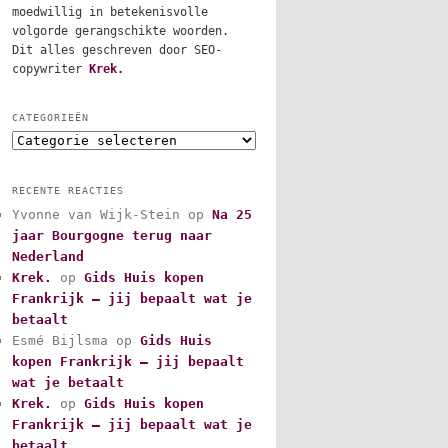
moedwillig in betekenisvolle
volgorde gerangschikte woorden.
Dit alles geschreven door SEO-
copywriter
Krek.
CATEGORIEËN
C
a
t
RECENTE REACTIES
e
Yvonne van Wijk-Stein
op
Na 25
g
jaar Bourgogne terug naar
o
r
Nederland
i
Krek.
op
Gids Huis kopen
e
Frankrijk – jij bepaalt wat je
ë
betaalt
n
Esmé Bijlsma
op
Gids Huis
kopen Frankrijk – jij bepaalt
wat je betaalt
Krek.
op
Gids Huis kopen
Frankrijk – jij bepaalt wat je
betaalt