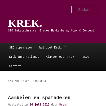
Spring
Spring
naar
naar
Zoe
de
de
KREK.
primaire
secundaire
inhoud
inhoud
SEO tekstschrijver Gregor Hakkenberg, Copy & Concept
Hoofdmenu
SEO copywriter
Wat doet Krek. ?
Krek International
Klanten over Krek.
BLOG
Contact
TAG ARCHIEVEN:
ROSMALEN
Aambeien en spataderen
Geplaatst op
24 juli 2012
door
Krek.