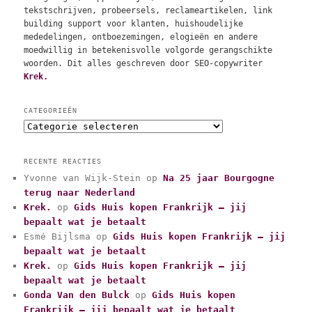
tekstschrijven, probeersels, reclameartikelen, link
building support voor klanten, huishoudelijke
mededelingen, ontboezemingen, elogieën en andere
moedwillig in betekenisvolle volgorde gerangschikte
woorden. Dit alles geschreven door SEO-copywriter
Krek.
CATEGORIEËN
C
a
t
RECENTE REACTIES
e
Yvonne van Wijk-Stein
op
Na 25 jaar Bourgogne
g
terug naar Nederland
o
r
Krek.
op
Gids Huis kopen Frankrijk – jij
i
bepaalt wat je betaalt
e
Esmé Bijlsma
op
Gids Huis kopen Frankrijk – jij
ë
bepaalt wat je betaalt
n
Krek.
op
Gids Huis kopen Frankrijk – jij
bepaalt wat je betaalt
Gonda Van den Bulck
op
Gids Huis kopen
Frankrijk – jij bepaalt wat je betaalt