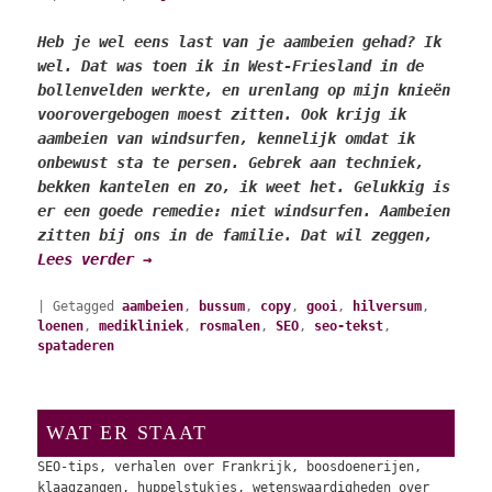
Heb je wel eens last van je aambeien gehad? Ik
wel. Dat was toen ik in West-Friesland in de
bollenvelden werkte, en urenlang op mijn knieën
voorovergebogen moest zitten. Ook krijg ik
aambeien van windsurfen, kennelijk omdat ik
onbewust sta te persen. Gebrek aan techniek,
bekken kantelen en zo, ik weet het. Gelukkig is
er een goede remedie: niet windsurfen. Aambeien
zitten bij ons in de familie. Dat wil zeggen,
Lees verder
→
|
Getagged
aambeien
,
bussum
,
copy
,
gooi
,
hilversum
,
loenen
,
medikliniek
,
rosmalen
,
SEO
,
seo-tekst
,
spataderen
WAT ER STAAT
SEO-tips, verhalen over Frankrijk, boosdoenerijen,
klaagzangen, huppelstukjes, wetenswaardigheden over