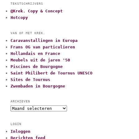
TEKSTSCHRIJVERS
@Krek. Copy & Concept
Hotcopy
VAN OF MET KREK.
Caravanstallingen in Europa
Frans OG van particulieren
Hollandais en France
Meubels uit de jaren '50
Piscines de Bourgogne
Saint Philibert de Tournus UNESCO
Sites de Tournus
Zwembaden in Bourgogne
ARCHIEVEN
A
r
c
LOGIN
h
Inloggen
i
Berichten feed
e