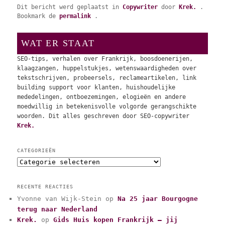
Dit bericht werd geplaatst in
Copywriter
door
Krek.
.
Bookmark de
permalink
.
WAT ER STAAT
SEO-tips, verhalen over Frankrijk, boosdoenerijen,
klaagzangen, huppelstukjes, wetenswaardigheden over
tekstschrijven, probeersels, reclameartikelen, link
building support voor klanten, huishoudelijke
mededelingen, ontboezemingen, elogieën en andere
moedwillig in betekenisvolle volgorde gerangschikte
woorden. Dit alles geschreven door SEO-copywriter
Krek.
CATEGORIEËN
C
a
t
RECENTE REACTIES
e
Yvonne van Wijk-Stein
op
Na 25 jaar Bourgogne
g
terug naar Nederland
o
r
Krek.
op
Gids Huis kopen Frankrijk – jij