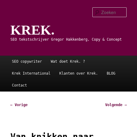
Spring
naar
Zoe
de
KREK.
primaire
inhoud
SEO tekstschrijver Gregor Hakkenberg, Copy & Concept
Hoofdmenu
SEO copywriter
Wat doet Krek. ?
Krek International
Klanten over Krek.
BLOG
Contact
Bericht
←
Vorige
Volgende
→
navigatie
Van knikken naar