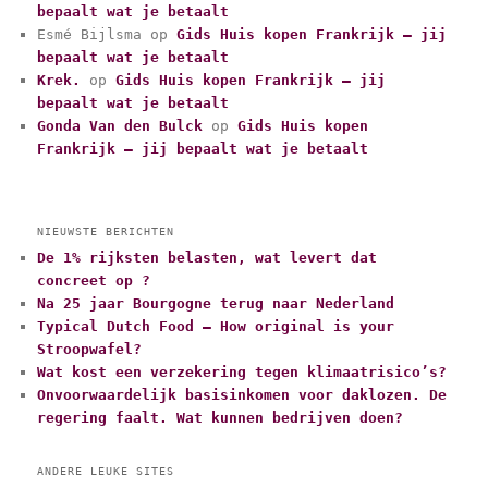
i
bepaalt wat je betaalt
e
Esmé Bijlsma
op
Gids Huis kopen Frankrijk – jij
ë
bepaalt wat je betaalt
n
Krek.
op
Gids Huis kopen Frankrijk – jij
bepaalt wat je betaalt
Gonda Van den Bulck
op
Gids Huis kopen
Frankrijk – jij bepaalt wat je betaalt
NIEUWSTE BERICHTEN
De 1% rijksten belasten, wat levert dat
concreet op ?
Na 25 jaar Bourgogne terug naar Nederland
Typical Dutch Food – How original is your
Stroopwafel?
Wat kost een verzekering tegen klimaatrisico’s?
Onvoorwaardelijk basisinkomen voor daklozen. De
regering faalt. Wat kunnen bedrijven doen?
ANDERE LEUKE SITES