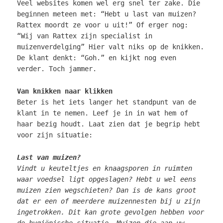
Veel websites komen wel erg snel ter zake. Die
beginnen meteen met: “Hebt u last van muizen?
Rattex moordt ze voor u uit!” Of erger nog:
“Wij van Rattex zijn specialist in
muizenverdelging” Hier valt niks op de knikken.
De klant denkt: “Goh.” en kijkt nog even
verder. Toch jammer.
Van knikken naar klikken
Beter is het iets langer het standpunt van de
klant in te nemen. Leef je in in wat hem of
haar bezig houdt. Laat zien dat je begrip hebt
voor zijn situatie:
Last van muizen?
Vindt u keuteltjes en knaagsporen in ruimten
waar voedsel ligt opgeslagen? Hebt u wel eens
muizen zien wegschieten? Dan is de kans groot
dat er een of meerdere muizennesten bij u zijn
ingetrokken. Dit kan grote gevolgen hebben voor
de hygiënische situatie. Muizen die aan uw