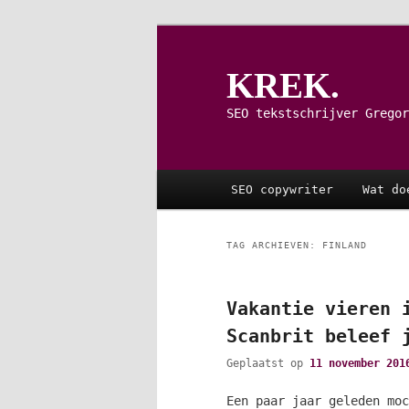
Spring
Spring
naar
naar
de
de
KREK.
primaire
secundaire
inhoud
inhoud
SEO tekstschrijver Gregor
Hoofdmenu
SEO copywriter
Wat do
TAG ARCHIEVEN:
FINLAND
Vakantie vieren 
Scanbrit beleef 
Geplaatst op
11 november 201
Een paar jaar geleden moc