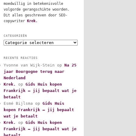
moedwillig in betekenisvolle
volgorde gerangschikte woorden.
Dit alles geschreven door SEO-
copywriter
Krek.
CATEGORIEËN
C
a
t
RECENTE REACTIES
e
Yvonne van Wijk-Stein
op
Na 25
g
jaar Bourgogne terug naar
o
r
Nederland
i
Krek.
op
Gids Huis kopen
e
Frankrijk – jij bepaalt wat je
ë
betaalt
n
Esmé Bijlsma
op
Gids Huis
kopen Frankrijk – jij bepaalt
wat je betaalt
Krek.
op
Gids Huis kopen
Frankrijk – jij bepaalt wat je
betaalt