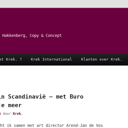
 Hakkenberg, Copy & Concept
et Krek. ?
Krek International
Klanten over Krek.
in Scandinavië – met Buro
je meer
6
door
Krek.
ht ik samen met art director Arend-Jan de Vos