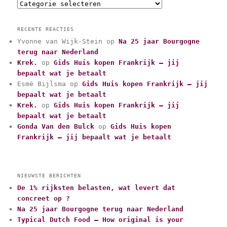
C
a
t
RECENTE REACTIES
e
Yvonne van Wijk-Stein
op
Na 25 jaar Bourgogne
g
terug naar Nederland
o
r
Krek.
op
Gids Huis kopen Frankrijk – jij
i
bepaalt wat je betaalt
e
Esmé Bijlsma
op
Gids Huis kopen Frankrijk – jij
ë
bepaalt wat je betaalt
n
Krek.
op
Gids Huis kopen Frankrijk – jij
bepaalt wat je betaalt
Gonda Van den Bulck
op
Gids Huis kopen
Frankrijk – jij bepaalt wat je betaalt
NIEUWSTE BERICHTEN
De 1% rijksten belasten, wat levert dat
concreet op ?
Na 25 jaar Bourgogne terug naar Nederland
Typical Dutch Food – How original is your