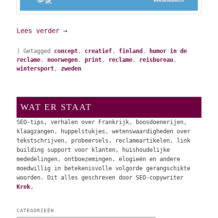
Lees verder
→
|
Getagged
concept
,
creatief
,
finland
,
humor in de
reclame
,
noorwegen
,
print
,
reclame
,
reisbureau
,
wintersport
,
zweden
WAT ER STAAT
SEO-tips, verhalen over Frankrijk, boosdoenerijen,
klaagzangen, huppelstukjes, wetenswaardigheden over
tekstschrijven, probeersels, reclameartikelen, link
building support voor klanten, huishoudelijke
mededelingen, ontboezemingen, elogieën en andere
moedwillig in betekenisvolle volgorde gerangschikte
woorden. Dit alles geschreven door SEO-copywriter
Krek.
CATEGORIEËN