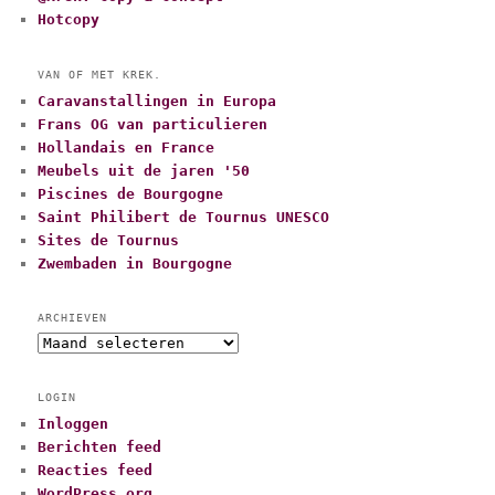
Hotcopy
VAN OF MET KREK.
Caravanstallingen in Europa
Frans OG van particulieren
Hollandais en France
Meubels uit de jaren '50
Piscines de Bourgogne
Saint Philibert de Tournus UNESCO
Sites de Tournus
Zwembaden in Bourgogne
ARCHIEVEN
A
r
c
LOGIN
h
Inloggen
i
Berichten feed
e
v
Reacties feed
e
WordPress.org