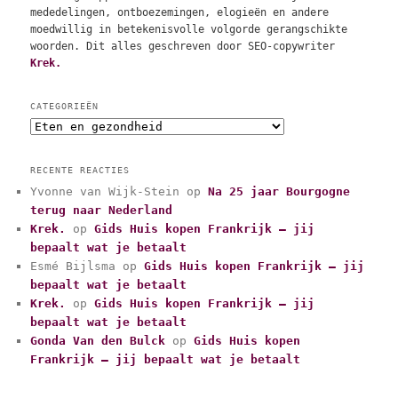
mededelingen, ontboezemingen, elogieën en andere
moedwillig in betekenisvolle volgorde gerangschikte
woorden. Dit alles geschreven door SEO-copywriter
Krek.
CATEGORIEËN
C
a
t
RECENTE REACTIES
e
Yvonne van Wijk-Stein
op
Na 25 jaar Bourgogne
g
terug naar Nederland
o
r
Krek.
op
Gids Huis kopen Frankrijk – jij
i
bepaalt wat je betaalt
e
Esmé Bijlsma
op
Gids Huis kopen Frankrijk – jij
ë
bepaalt wat je betaalt
n
Krek.
op
Gids Huis kopen Frankrijk – jij
bepaalt wat je betaalt
Gonda Van den Bulck
op
Gids Huis kopen
Frankrijk – jij bepaalt wat je betaalt