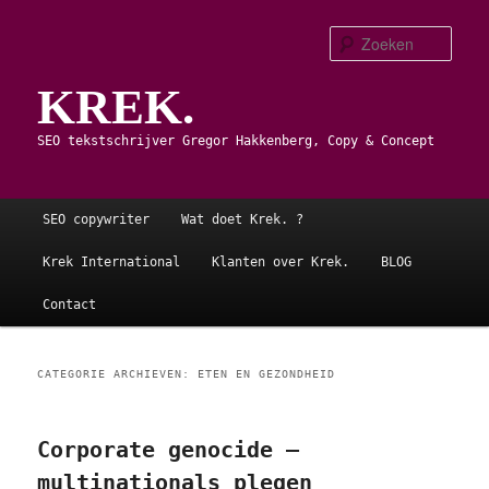
Spring
Spring
naar
naar
Zoe
de
de
KREK.
primaire
secundaire
inhoud
inhoud
SEO tekstschrijver Gregor Hakkenberg, Copy & Concept
Hoofdmenu
SEO copywriter
Wat doet Krek. ?
Krek International
Klanten over Krek.
BLOG
Contact
CATEGORIE ARCHIEVEN:
ETEN EN GEZONDHEID
Corporate genocide –
multinationals plegen